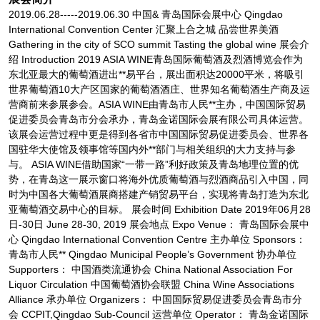
2019.06.28-----2019.06.30 中国& 青岛国际会展中心 Qingdao
International Convention Center 汇聚上合之城 品尝世界美酒
Gathering in the city of SCO summit Tasting the global wine 展会介
绍 Introduction 2019 ASIA WINE青岛国际葡萄酒及烈酒博览会作为
东北亚最大的葡萄酒进出**易平台，展出面积达20000平米，将吸引
世界葡萄酒10大产区国家的葡萄酒酒庄、世界知名葡萄酒生产商及运
营商前来参展参会。ASIA WINE由青岛市人民**主办，中国国际贸易
促进委员会青岛市分会承办，青岛金诺国际会展有限公司具体运营。
该展会运营过程中更是得到各省市中国国际贸易促进委员会、世界各
国驻华大使馆及领事馆等国内外**部门与相关组织的大力支持与参
与。 ASIA WINE借助国家“一带一路”利好政策及青岛地理位置的优
势，在青岛这一展示窗口将海外优质葡萄酒与烈酒商品引入中国，同
时为中国各大葡萄酒展商搭建产销贸易平台，实现将青岛打造为东北
亚葡萄酒交易中心的目标。 展会时间 Exhibition Date 2019年06月28
日-30日 June 28-30, 2019 展会地点 Expo Venue： 青岛国际会展中
心 Qingdao International Convention Centre 主办单位 Sponsors：
青岛市人民** Qingdao Municipal People’s Government 协办单位
Supporters： 中国酒类流通协会 China National Association For
Liquor Circulation 中国葡萄酒协会联盟 China Wine Associations
Alliance 承办单位 Organizers： 中国国际贸易促进委员会青岛市分
会 CCPIT,Qingdao Sub-Council 运营单位 Operator： 青岛金诺国际