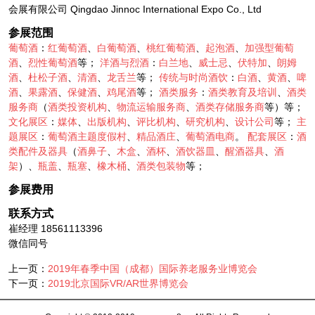
会展有限公司 Qingdao Jinnoc International Expo Co., Ltd
参展范围
葡萄酒
：
红葡萄酒
、
白葡萄酒
、
桃红葡萄酒
、
起泡酒
、
加强型葡萄
酒
、
烈性葡萄酒
等；
洋酒与烈酒
：
白兰地
、
威士忌
、
伏特加
、
朗姆
酒
、
杜松子酒
、
清酒
、
龙舌兰
等；
传统与时尚酒饮
：
白酒
、
黄酒
、
啤
酒
、
果露酒
、
保健酒
、
鸡尾酒
等；
酒类服务
：
酒类教育及培训
、
酒类
服务商
（
酒类投资机构
、
物流运输服务商
、
酒类存储服务商
等）等；
文化展区
：
媒体
、
出版机构
、
评比机构
、
研究机构
、
设计公司
等；
主
题展区
：
葡萄酒主题度假村
、
精品酒庄
、
葡萄酒电商
。
配套展区
：
酒
类配件及器具
（
酒鼻子
、
木盒
、
酒杯
、
酒饮器皿
、
醒酒器具
、
酒
架
）、
瓶盖
、
瓶塞
、
橡木桶
、
酒类包装物
等；
参展费用
联系方式
崔经理 18561113396
微信同号
上一页：
2019年春季中国（成都）国际养老服务业博览会
下一页：
2019北京国际VR/AR世界博览会