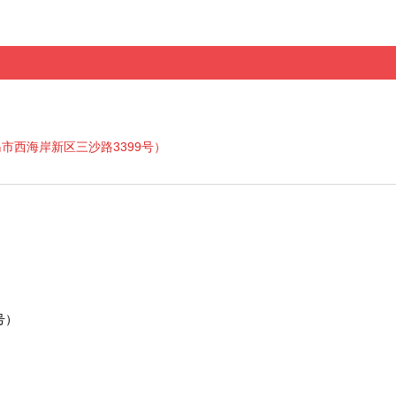
岛市西海岸新区三沙路3399号）
号）