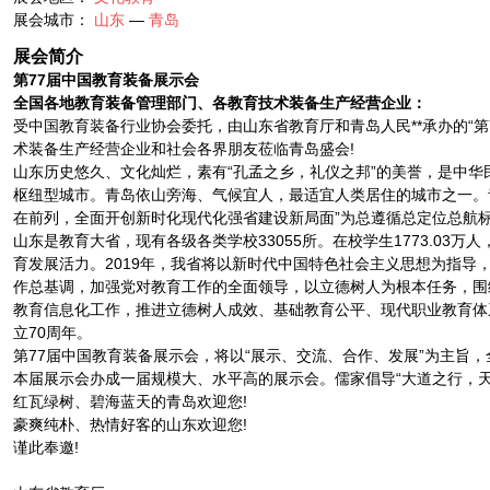
展会城市：
山东
—
青岛
展会简介
第77届中国教育装备展示会
全国各地教育装备管理部门、各教育技术装备生产经营企业：
受中国教育装备行业协会委托，由山东省教育厅和青岛人民**承办的“第
术装备生产经营企业和社会各界朋友莅临青岛盛会!
山东历史悠久、文化灿烂，素有“孔孟之乡，礼仪之邦”的美誉，是中华
枢纽型城市。青岛依山旁海、气候宜人，最适宜人类居住的城市之一。青
在前列，全面开创新时化现代化强省建设新局面”为总遵循总定位总航
山东是教育大省，现有各级各类学校33055所。在校学生1773.0
育发展活力。2019年，我省将以新时代中国特色社会主义思想为指导
作总基调，加强党对教育工作的全面领导，以立德树人为根本任务，围
教育信息化工作，推进立德树人成效、基础教育公平、现代职业教育体
立70周年。
第77届中国教育装备展示会，将以“展示、交流、合作、发展”为主
本届展示会办成一届规模大、水平高的展示会。儒家倡导“大道之行，天
红瓦绿树、碧海蓝天的青岛欢迎您!
豪爽纯朴、热情好客的山东欢迎您!
谨此奉邀!