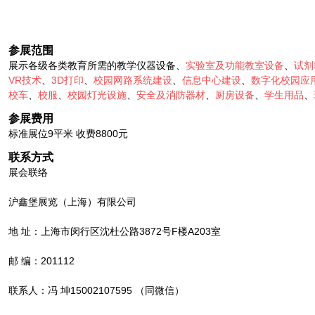
参展范围
展示各级各类教育所需的教学仪器设备、
实验室及功能教室设备
、
试剂
VR技术
、
3D打印
、
校园网路系统建设
、
信息中心建设
、
数字化校园应
校车
、
校服
、
校园灯光设施
、
安全及消防器材
、
厨房设备
、
学生用品
、
参展费用
标准展位9平米 收费8800元
联系方式
展会联络
沪鑫堡展览（上海）有限公司
地 址：上海市闵行区沈杜公路3872号F楼A203室
邮 编：201112
联系人：冯 坤15002107595 （同微信）