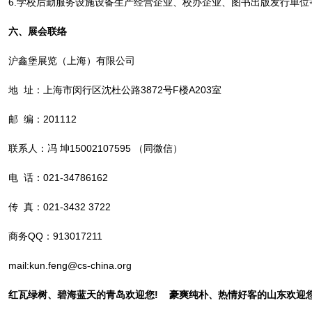
6.学校后勤服务设施设备生产经营企业、校办企业、图书出版发行单位
六、展会联络
沪鑫堡展览（上海）有限公司
地 址：上海市闵行区沈杜公路3872号F楼A203室
邮 编：201112
联系人：冯 坤15002107595 （同微信）
电 话：021-34786162
传 真：021-3432 3722
商务QQ：913017211
mail:kun.feng@cs-china.org
红瓦绿树、碧海蓝天的青岛欢迎您!
豪爽纯朴、热情好客的山东欢迎您