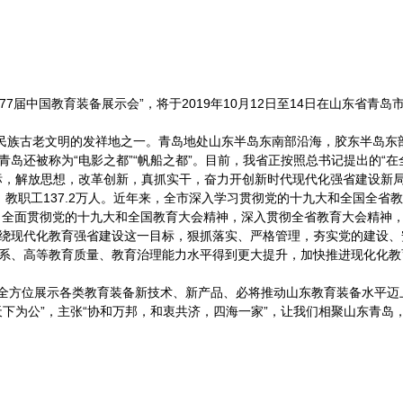
77届中国教育装备展示会”，将于2019年10月12日至14日在山东省
民族古老文明的发祥地之一。青岛地处山东半岛东南部沿海，胶东半岛东
岛还被称为“电影之都”“帆船之都”。目前，我省正按照总书记提出的“
标，解放思想，改革创新，真抓实干，奋力开创新时代现代化强省建设
3万人，教职工137.2万人。近年来，全市深入学习贯彻党的十九大和全国
，全面贯彻党的十九大和全国教育大会精神，深入贯彻全省教育大会精神，
绕现代化教育强省建设这一目标，狠抓落实、严格管理，夯实党的建设、
系、高等教育质量、教育治理能力水平得到更大提升，加快推进现化化教
旨，全方位展示各类教育装备新技术、新产品、必将推动山东教育装备水平
下为公”，主张“协和万邦，和衷共济，四海一家”，让我们相聚山东青岛