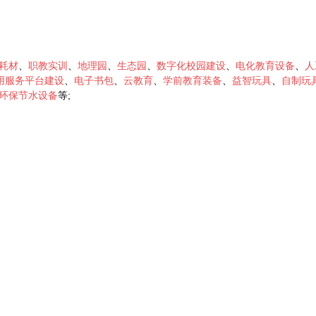
耗材
、
职教实训
、
地理园
、
生态园
、
数字化校园建设
、
电化教育设备
、
人
用服务平台建设
、
电子书包
、
云教育
、
学前教育装备
、
益智玩具
、
自制玩
环保节水设备
等;