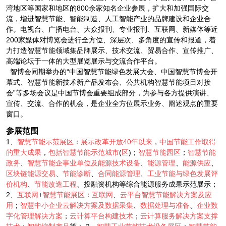
湾地区等国家和地区的800余家知名企业参展，扩大和加强国际交
流，增进智慧节能、智能制造、人工智能产业的品牌建设和企业合
作。电视台、广播电台、大众报刊、专业报刊、互联网、新媒体等近
200家媒体对博览会进行全方位、深层次、多角度的宣传和报道，着
力打造智慧节能领域集品牌展示、技术交流、贸易合作、宣传推广、
高端论坛于一体的大型展览展示与交流合作平台。
智博会同期举办的“中国智慧节能绿色发展大会、中国智慧节博会开
幕式、智慧节能新技术新产品发布会、公共机构智慧节能项目对接
会”等多场会议是中国节博会重要组成部分，为参与各方提供演讲、
宣传、交流、合作的机会，是企业全方位展示业务、阐述观点的重要
窗口。
参展范围
1、
智慧节能示范展区
：
展示改革开放40年以来
，
中国节能工作取得
的重大成果
，
包括智慧节能示范城市
(
区
)；
智慧节能园区
；
智慧节能
政务
、
智慧节能企事业单位及能源技术设备
、
能源管理
、
能源供应
、
区块链能源交易
、
节能诊断
、
合同能源管理
、
工业节能与绿色发展评
价机构
、
节能改造工程
、投融资机构等综合能源服务成果示范展示；
2、
互联网
+
智慧节能展区
：
互联网
、
云平台智慧节能解决方案及应
用
；
智慧中小企业云解决方案及数据采集
、
数据处理与准备
、
企业数
字化管理解决方案
；
云计算平台构建技术
；
云计算服务解决方案支撑