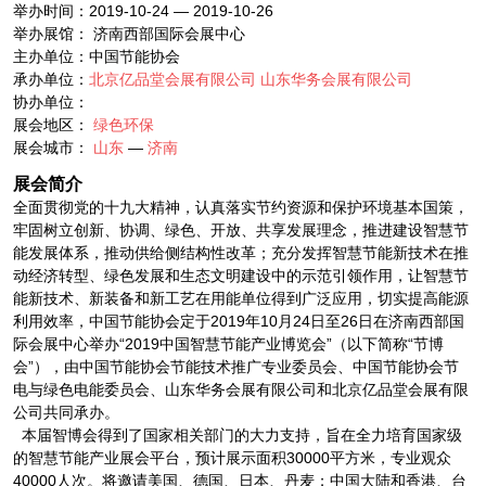
举办时间：2019-10-24 — 2019-10-26
举办展馆： 济南西部国际会展中心
主办单位：中国节能协会
承办单位：
北京亿品堂会展有限公司
山东华务会展有限公司
协办单位：
展会地区：
绿色环保
展会城市：
山东
—
济南
展会简介
全面贯彻党的十九大精神，认真落实节约资源和保护环境基本国策，
牢固树立创新、协调、绿色、开放、共享发展理念，推进建设智慧节
能发展体系，推动供给侧结构性改革；充分发挥智慧节能新技术在推
动经济转型、绿色发展和生态文明建设中的示范引领作用，让智慧节
能新技术、新装备和新工艺在用能单位得到广泛应用，切实提高能源
利用效率，中国节能协会定于2019年10月24日至26日在济南西部国
际会展中心举办“2019中国智慧节能产业博览会”（以下简称“节博
会”），由中国节能协会节能技术推广专业委员会、中国节能协会节
电与绿色电能委员会、山东华务会展有限公司和北京亿品堂会展有限
公司共同承办。
本届智博会得到了国家相关部门的大力支持，旨在全力培育国家级
的智慧节能产业展会平台，预计展示面积30000平方米，专业观众
40000人次。将邀请美国、德国、日本、丹麦；中国大陆和香港、台