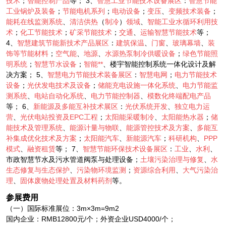
技术
；
智能控制产品
等； 3、
智慧工业节能技术设备展区
：
智慧节能
工业锅炉及装备
；
节能电机系列
；
电动设备
；
变压
、
变频技术装备
；
能耗在线监测系统
、
清洁供热
（
制冷
）
领域
、
智能工业水循环利用技
术
；
化工节能技术
；
矿采节能技术
；
交通
、
运输智慧节能技术
等；
4、
智慧建筑节能新技术产品展区
：
建筑保温
、
门窗
、
玻璃幕墙
、
装
饰等节能材料
；
空气能
、
地源
、
水源热泵制冷供暖设备
；
绿色节能照
明系统
；
智慧节水设备
；
智能**
、楼宇智能控制系统一体化设计及解
决方案； 5、
智慧电力节能技术装备展区
：
智慧电网
；
电力节能技术
设备
；
光伏发电技术及设备
；
储能充电设施一体化系统
、
电力节能监
测系统
、
电站自动化系统
、
电力节能控制器
、
模数化终端配电产品
等； 6、
新能源及多能互补技术展区
：
光伏系统开发
、
独立电力运
营
、
光伏电站投资及EPC工程
；
太阳能采暖制冷
、
太阳能热水器
；
储
能技术及管理系统
、
能源计量与物联
、
能源管控技术及方案
、
多能互
补集成优化技术及方案
；
太阳能汽车
、
新能源汽车
；
科研机构
、
PPP
模式
、
融资租赁
等； 7、
智慧节能环保技术设备展区
：
工业
、
水利
、
市政智慧节水及污水管道阀泵与处理设备；
土壤污染治理与修复
、
水
生态修复与生态保护
、
污染物环境监测
；
资源综合利用
、
大气污染治
理
、
固体废物处理处置及材料药剂
等。
参展费用
（一）国际标准展位：3m×3m=9m2
国内企业：RMB12800元/个；外资企业USD4000/个；