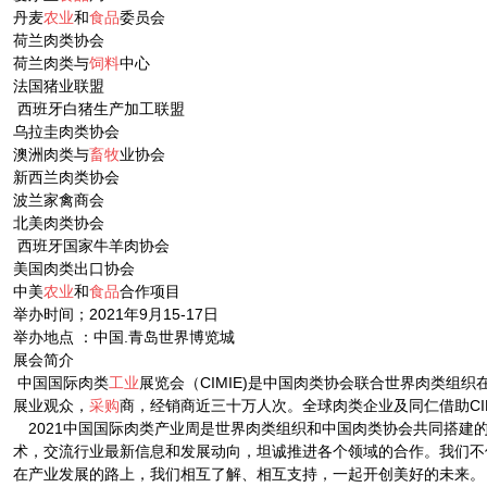
丹麦
农业
和
食品
委员会
荷兰肉类协会
荷兰肉类与
饲料
中心
法国猪业联盟
西班牙白猪生产加工联盟
乌拉圭肉类协会
澳洲肉类与
畜牧
业协会
新西兰肉类协会
波兰家禽商会
北美肉类协会
西班牙国家牛羊肉协会
美国肉类出口协会
中美
农业
和
食品
合作项目
举办时间；2021年9月15-17日
举办地点 ：中国.青岛世界博览城
展会简介
中国国际肉类
工业
展览会（CIMIE)是中国肉类协会联合世界肉类组
展业观众，
采购
商，经销商近三十万人次。全球肉类企业及同仁借助C
2021中国国际肉类产业周是世界肉类组织和中国肉类协会共同搭建
术，交流行业最新信息和发展动向，坦诚推进各个领域的合作。我们不
在产业发展的路上，我们相互了解、相互支持，一起开创美好的未来。