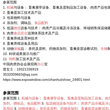
参展范围
1.
机械
与设备： 畜禽屠宰设备、畜禽及蛋制品加工设备、肉类产品包
2. 畜禽蛋加工技术及产品
3. 包装物料与设备
4. 添加剂、调味品、
食品配料
5. 低温
物流
设备与技术： 肉类产品冷藏及冷冻设备、终端销售保温储
6. 肉类
食品
安全
追溯体系技术及产品
7. 畜禽养殖及育种技术
8. 畜禽养殖设备及用品
9. 动物
保健
品： 兽药及原料、药物添加剂、畜禽疫苗诊断试剂、
生物
10. 科研成果展示与推广
11.
饲料
加工技术及产品
中国肉类协会会展招商
办公
室
曾女士：18321336919
3532009663@qq.com
https://www.expowindow.com/zhanhui/show_24801.html
参展范围
参展范围 1.
机械与设备
：
畜禽屠宰设备
、
畜禽及蛋制品加工设备
、
肉
加剂
、
调味品
、
食品配料
5.
低温物流设备与技术
：
肉类产品冷藏及冷
及用品
9.
动物保健品
：
兽药及原料
、
药物添加剂
、
畜禽疫苗诊断试剂