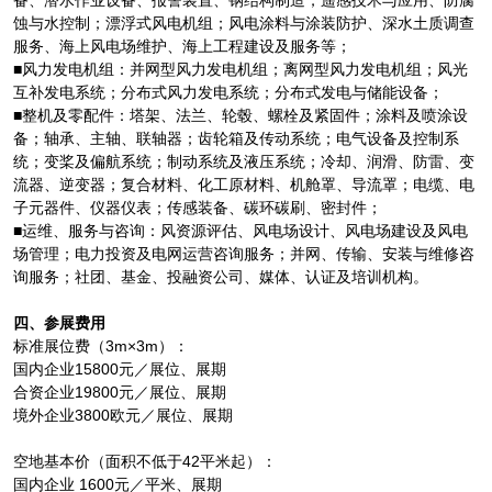
备、潜水作业设备、报警装置、钢结构制造，遥感技术与应用、防腐
蚀与水控制；漂浮式风电机组；风电涂料与涂装防护、深水土质调查
服务、海上风电场维护、海上工程建设及服务等；
■风力发电机组：并网型风力发电机组；离网型风力发电机组；风光
互补发电系统；分布式风力发电系统；分布式发电与储能设备；
■整机及零配件：塔架、法兰、轮毂、螺栓及紧固件；涂料及喷涂设
备；轴承、主轴、联轴器；齿轮箱及传动系统；电气设备及控制系
统；变桨及偏航系统；制动系统及液压系统；冷却、润滑、防雷、变
流器、逆变器；复合材料、化工原材料、机舱罩、导流罩；电缆、电
子元器件、仪器仪表；传感装备、碳环碳刷、密封件；
■运维、服务与咨询：风资源评估、风电场设计、风电场建设及风电
场管理；电力投资及电网运营咨询服务；并网、传输、安装与维修咨
询服务；社团、基金、投融资公司、媒体、认证及培训机构。
四、参展费用
标准展位费（3m×3m）：
国内企业15800元／展位、展期
合资企业19800元／展位、展期
境外企业3800欧元／展位、展期
空地基本价（面积不低于42平米起）：
国内企业 1600元／平米、展期