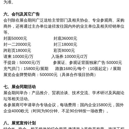
为准。
六、会刊及其它广告
会刊除在展会期间广泛送给主管部门及相关协会、专业参观商、采购
商外，还将通过主办单位途径发往国内外的业主单位及相关经销单位
等。
封面50000元 封底36000元
封一二20000元 封三18000元
跨彩页18000元 彩页8000元
请柬:10000元/万 入场券:10000元/2万
手提袋：50000元/万 参展证、参观证背面独家广告:50000元
充气拱门：15800元/展期 路旗1680元/每个（10面起定）/ 展期
展览会金牌赞助商：500000元（具体合作项目协商）
七、展会同期活动
展会期间举办：产品推介、贸易洽谈、技术交流、学术研讨及风能论
坛等相关活动。
各参展商可申请举办专场会议，每场费用：国内企业15800元，国外
企业4000欧元（时间为90分钟、不足90分钟按一场收费）。
八、展览宣传计划