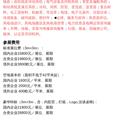
轴器
；
齿轮箱及传动系统
；
电气设备及控制系统
；
变桨及偏航系统
；
制动系统及液压系统
；
冷却
、
润滑
、
防雷
、
变流器
、
逆变器
；
复合材
料
、
化工原材料
、
机舱罩
、
导流罩
；
电缆
、
电子元器件
、
仪器仪表
；
传感装备
、
碳环碳刷
、
密封件
； ■
运维
、
服务与咨询
：
风资源评估
、
风电场设计
、
风电场建设及风电场管理
；
电力投资及电网运营咨询服
务
；
并网
、
传输
、
安装与维修咨询服务
；
社团
、
基金
、
投融资公司
、
媒体
、
认证及培训机构
。
参展费用
标准展位费（3m×3m）：
国内企业15800元／展位、展期
合资企业19800元／展位、展期
境外企业3800欧元／展位、展期
空地基本价（面积不低于42平米起）：
国内企业 1600元／平米、展期
合资企业 2000元／平米、展期
境外企业 400欧元／平米、展期
豪华特标（3m×3m，含：内彩页，灯箱，Logo,洽谈桌椅)：
国内企业21800元／展位、展期
合资企业28800元／展位、展期