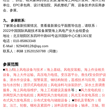
结合**、协会、相关媒体的综合资源,邀请海上风电开发商、海洋工程
单位、EPC承包商、设计规划院、风机整机厂商、设备技术供应商参
会、参展。
九、 参展联系:
了解展会最新招展情况、查看最新展位平面图等信息，请联系：
2022中国国际风能技术装备展暨海上风电产业大会组委会
地址：北京朝阳区东四环中路60号远洋国际中心C座1301室
电话：010-85863348
E-Mail：929408128@qq.com
联系人：柯林 13520150788（同微）
参展范围
■
海上
/
陆上风电设备与技术
：
海上基础
、
风电安装船
、
海上作业相关
设备
、
海上大件运输
、
高压电力电缆
、
变压器平台
、
救生
/
安全防护设
备
、
潜水作业设备
、
报警装置
、
钢结构制造
，
遥感技术与应用
、
防腐
蚀与水控制
；
漂浮式风电机组
；
风电涂料与涂装防护
、
深水土质调查
服务
、
海上风电场维护
、
海上工程建设及服务
等； ■
风力发电机组
：
并网型风力发电机组
；
离网型风力发电机组
；
风光互补发电系统
；
分
布式风力发电系统
；
分布式发电与储能设备
； ■
整机及零配件
：
塔
架
、
法兰
、
轮毂
、
螺栓及紧固件
；
涂料及喷涂设备
；
轴承
、
主轴
、
联