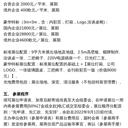
合资企业 2000元／平米、展期
境外企业 400欧元／平米、展期
豪华特标（3m×3m，含：内彩页，灯箱，Logo,洽谈桌椅)：
国内企业21800元／展位、展期
合资企业28800元／展位、展期
境外企业4600欧元／展位、展期
标准展位配置：9平方米展出场地及地毯、2.5m高壁板、楣牌制作、
洽谈桌一张、二把椅子、220V电源插座一个、日光灯二支。
豪华特标展位配置：标准展位配置的基础上 +【展位灯箱、公司
LOGO、一张玻璃圆桌、三把椅子、会刊前彩页一版（价值8000
元）】。
光地费用包括：展出场地、保安、清洁服务（不包括特装管理费）。
五、 参展程序
填写展位申请表、加章后邮寄或传真至大会组委会。在申请展位一周
内将参展费用[50%订金或全款]电汇或交至组委会，展位顺序分配原
则：“先申请、先汇款、先安排”，余款在2022年9月1日前付清。
主办单位收到《参展申请表》和展台费用后，届时会将《参展商手
册》发送给参展商。展商住宿产品运输等事宜，将以《参展商手册》