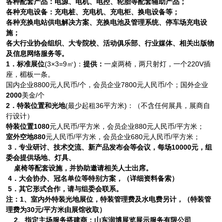
各种配套产品：电源、电机、电控、轮胎等配套辅助产品；
各种充电设备：充电桩、充电机、充电柜、换电设备等；
各种充换电站供电解决方案、充换电池及管理系统、停车场充电设
施；
各大行业协会组织、大专院校、活动俱乐部、行业媒体、相关出版物
及信息网络服务等。
1．标
准展位
(3×3=9㎡)：
提供：
一桌两椅，两只射灯，一个220V插
座，楣板一条。
国内企业8800元人民币/个，会员企业7800元人民币/个；国外企业
2000
美金/个
2．特装位置和光地
(最少起租36平方米)：（不含任何展具，展商自
行设计）
特装位置1080
元人民币/平方米，会员企业880元人民币/平方米；
室外空地880
元人民币/平方米，会员企业680元人民币/平方米；
3．专业研讨、技术交流、新产品发布会等会议，每场10000元，组
委会提供场地、灯具、
桌椅等配套设施，并协助邀请相关人士出席。
4．大会协办、冠名单位等特别方案，（详细资料备索）
5．其它形式合作，请与组委会联系。
注：1、室内外特装光地展位，特装管理费及水电费另计，（特装管
理费为30元/平方米由展馆收取）
2、指定主场服务搭建商：山东
润博
展览展示服务有限公司