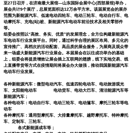
至
27
日召开，在济南最大展馆—山东国际会展中心(西部展馆)举办，
展会共计9个展厅，总展览面积达12万余平方米。该届展览会的展亦
范围为新能源汽车、低速电动四轮车、电动三轮车、电动自行车、电
动摩托车、充电(站)桩、新能源汽车电动车前沿技术及相关零部件
等。
组委会按照以“高效、务实、优质”的发展理念，全方位构建新能源汽
车电动车行业发展平台。同时，通过科学合理的展区布局、多元化的
宣传推广、高档次的活动配套、高品质的展会服务，为展商及观众带
来一场盛大新能源汽车行业展会。本届展会在以往成功举办的基础
上，组委会将提质增效让展会插上互联网的翅膀，线下实地交易、线
上直播带货等方式在疫情期间将展会办大做强，推动我国新能源汽车
电动车行业发展。
各种新能源汽车：微型电动汽车、低速四轮电动车、电动旅游观光
车、太阳能电动车
电动货车、电动大巴车、清洁能源汽车等
新能源汽车；
各种电动车：电动自行车、电动三轮车、电动篷车、摩托三轮车等电
动车
各种摩托车：通用型摩托车、大排量摩托车、越野摩托车、特种摩托
车、定制车、三轮车、
各式新能源成车等；