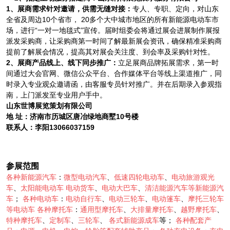
1、展商需求针对邀请，供需无缝对接
：
专人、专职、定向，对山东
全省及周边10个省市， 20多个大中城市地区的所有新能源电动车市
场，进行“一对一地毯式”宣传。届时组委会将通过展会进展制作展报
派发采购商，让采购商第一时间了解最新展会资讯，确保精准采购商
提前了解展会情况，提高其对展会关注度、到会率及采购针对性。
2、展商产品线上、线下同步推广
：
立足展商品牌拓展需求，第一时
间通过大会官网、微信公众平台、合作媒体平台等线上渠道推广，同
时录入专业观众邀请函，由客服专员针对推广。并在后期录入参观指
南，上门派发至专业用户手中。
山东
世博展览策划有限公司
地
址：
济南市历城区唐冶绿地商墅
10号楼
联系人：李阳
13066037159
参展范围
各种新能源汽车
：
微型电动汽车
、
低速四轮电动车
、
电动旅游观光
车
、
太阳能电动车
电动货车
、
电动大巴车
、
清洁能源汽车等新能源汽
车
；
各种电动车
：
电动自行车
、
电动三轮车
、
电动篷车
、
摩托三轮车
等电动车
各种摩托车
：
通用型摩托车
、
大排量摩托车
、
越野摩托车
、
特种摩托车
、
定制车
、
三轮车
、
各式新能源成车
等；
各种配套产