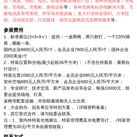
品
：
电源
、
电机
、
电控
、
轮胎等配套辅助产品
；
各种充电设备
：
充电
桩
、
充电机
、
充电柜
、
换电设备
等；
各种充换电站供电解决方案
、
充
换电池及管理系统
、
停车场充电设施
；
各大行业协会组织
、
大专院
校
、
活动俱乐部
、
行业媒体
、
相关出版物及信息网络服务
等。
参展费用
1．标准展位(3×3=9㎡)：提供：一桌两椅，两只射灯，一个220V插
座，楣板一条。
国内企业8800元人民币/个，会员企业7800元人民币/个；国外企业
2000美金/个
2．特装位置和光地(最少起租36平方米)：（不含任何展具，展商自
行设计）
特装位置1080元人民币/平方米，会员企业880元人民币/平方米；
室外空地880元人民币/平方米，会员企业680元人民币/平方米；
3．专业研讨、技术交流、新产品发布会等会议，每场10000元，组
委会提供场地、灯具、
桌椅等配套设施，并协助邀请相关人士出席。
4．大会协办、冠名单位等特别方案，（详细资料备索）
5．其它形式合作，请与组委会联系。
注：1、室内外特装光地展位，特装管理费及水电费另计，（特装管
理费为30元/平方米由展馆收取）
联系方式