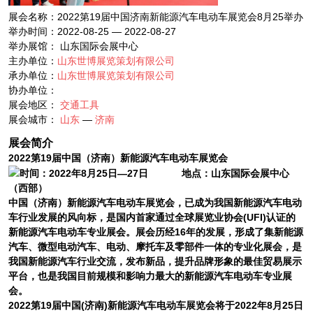
展会名称：2022第19届中国济南新能源汽车电动车展览会8月25举办
举办时间：2022-08-25 — 2022-08-27
举办展馆： 山东国际会展中心
主办单位：
山东世博展览策划有限公司
承办单位：
山东世博展览策划有限公司
协办单位：
展会地区：
交通工具
展会城市：
山东
—
济南
展会简介
202
2
第1
9
届中国（济南）新能源汽车电动车展览
会
时间
：202
2
年
8
月
25
日—
27
日
地点
：山东国际会展中心
（西部）
中国（济南）新能源汽车电动车展览会，已成为我国新能源汽车电动
车行业发展的风向标，是国内首家通过全球展览业协会(UFI)认证的
新能源汽车电动车专业展会。展会历经1
6
年的发展，形成了集新能源
汽车、微型电动汽车、电动、摩托车及零部件一体的专业化展会，是
我国新能源汽车行业交流，发布新品，提升品牌形象的最佳贸易展示
平台，也是我国目前规模和影响力最大的新能源汽车电动车专业展
会。
202
2
第1
9
届中国(济南)新能源汽车电动车展览会将于202
2
年
8
月
25
日