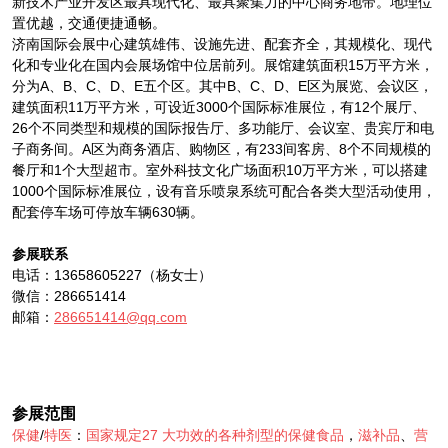
新技术产业开发区最具现代化、最具聚集力的中心商务地带。地理位
置优越，交通便捷通畅。
济南国际会展中心建筑雄伟、设施先进、配套齐全，其规模化、现代
化和专业化在国内会展场馆中位居前列。展馆建筑面积15万平方米，
分为A、B、C、D、E五个区。其中B、C、D、E区为展览、会议区，
建筑面积11万平方米，可设近3000个国际标准展位，有12个展厅、
26个不同类型和规模的国际报告厅、多功能厅、会议室、贵宾厅和电
子商务间。A区为商务酒店、购物区，有233间客房、8个不同规模的
餐厅和1个大型超市。室外科技文化广场面积10万平方米，可以搭建
1000个国际标准展位，设有音乐喷泉系统可配合各类大型活动使用，
配套停车场可停放车辆630辆。
参展联系
电话：13658605227（杨女士）
微信：286651414
邮箱：
286651414@qq.com
参展范围
保健
/
特医
：
国家规定27
大功效的各种剂型的保健食品
，
滋补品
、
营