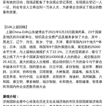
富有效的活动，现场还配备了专业观众登记系统，实现观众登记一人
一证。到会专业人士将达到一万余人次，为参展企业保证了观众的数
量和质量。
【DJK上届回顾】
上届China-DJK山东健博会于2021年5月23日圆满闭幕。23个国家
及地区的316家单位、组织及企业携产品及服务参加了大会。其中，
黑龙江、辽宁、河北、新乡、宁波、天津、重庆等国内19个地方**单
位，日本、法国、德国、韩国等9个国外展团出展。展览面积25000
余平方米，与上届相比规模扩大了22.1%。三天的贸易展示，吸引了
线上线下六十多个国家及地区的143000多人次的观众，成交额达到
25.4亿元。庞大的观众人次规模，观众组织部八个月的奋斗与千家合
作媒体功不可没。国药慢生命、日立中国、多扶智能、蓝丝带、酵妈
妈、云泽润、协和生物、贝塔斯曼、大树集团、园森氧、振东五和、
优意养老、时代中国、云采视界、吉凯医学、海迪科、东阿赋颜、六
和园、康立明、摩多物联、福尔智能、长和视光、泰阳健康、智美康
民等国内外企业悉数亮相大会
展馆介绍：
济南国际会展中心坐落在历史文化名城济南的市区东部国家级济南高