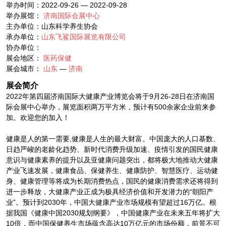
举办时间：2022-09-26 — 2022-09-28
举办展馆：
济南国际会展中心
主办单位：山东科学养生协会
承办单位：
山东飞鲨国际展览有限公司
协办单位：
展会地区：
医药保健
展会城市：
山东
—
济南
展会简介
2022年第四届济南国际大健康产业博览会将于9月26-28日在济南国
际会展中心举办，展览面积两万平方米，预计有500余家企业前来参
加。欢迎您的加入！
健康是人的第一需要,健康是人生的最大财富。中国庞大的人口基数、
日趋严峻的老龄化趋势、新时代消费升级加速、疫情引发的国民健康
意识与健康素养的提升以及亚健康问题突出，都将极大地推动大健康
产业飞速发展，健康食品、保健养生、健康防护、智慧医疗、运动健
身、健康管理等将成为长期消费热点，国民的健康消费需求还将得到
进一步释放，大健康产业正成为极具经济价值和开发潜力的“朝阳产
业”。预计到2030年，中国大健康产业市场规模有望超过16万亿。根
据我国《健康中国2030规划纲要》，中国健康产业在未来五年将扩大
10倍，而中国保健养生市场蕴含高达10万亿元的市场份额，前景不可