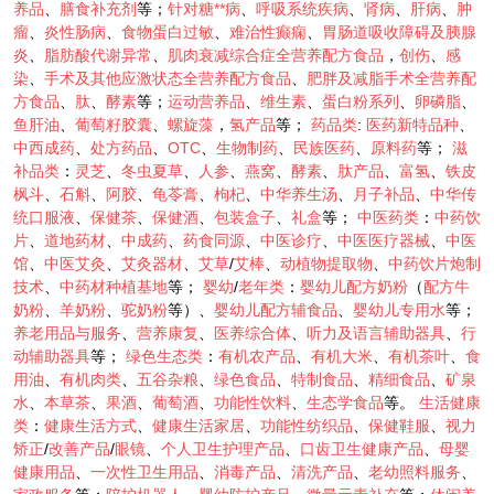
养品
、
膳食补充剂
等；
针对糖**病
、
呼吸系统疾病
、
肾病
、
肝病
、
肿
瘤
、
炎性肠病
、
食物蛋白过敏
、
难治性癫痫
、
胃肠道吸收障碍及胰腺
炎
、
脂肪酸代谢异常
、
肌肉衰减综合症全营养配方食品
，
创伤
、
感
染
、
手术及其他应激状态全营养配方食品
、
肥胖及减脂手术全营养配
方食品
、
肽
、
酵素
等；
运动营养品
、
维生素
、
蛋白粉系列
、
卵磷脂
、
鱼肝油
、
葡萄籽胶囊
、
螺旋藻
，
氢产品
等；
药品类
:
医药新特品种
、
中西成药
、
处方药品
、
OTC
、
生物制药
、
民族医药
、
原料药
等；
滋
补品类
：
灵芝
、
冬虫夏草
、
人参
、
燕窝
、
酵素
、
肽产品
、
富氢
、
铁皮
枫斗
、
石斛
、
阿胶
、
龟苓膏
、
枸杞
、
中华养生汤
、
月子补品
、
中华传
统口服液
、
保健茶
、
保健酒
、
包装盒子
、
礼盒
等；
中医药类
：
中药饮
片
、
道地药材
、
中成药
、
药食同源
、
中医诊疗
、
中医医疗器械
、
中医
馆
、
中医艾灸
、
艾灸器材
、
艾草
/
艾棒
、
动植物提取物
、
中药饮片炮制
技术
、
中药材种植基地
等；
婴幼
/
老年类
：
婴幼儿配方奶粉
（
配方牛
奶粉
、
羊奶粉
、
驼奶粉
等）、
婴幼儿配方辅食品
、
婴幼儿专用水
等；
养老用品与服务
、
营养康复
、
医养综合体
、
听力及语言辅助器具
、
行
动辅助器具
等；
绿色生态类
：
有机农产品
、
有机大米
、
有机茶叶
、
食
用油
、
有机肉类
、
五谷杂粮
、
绿色食品
、
特制食品
、
精细食品
、
矿泉
水
、
本草茶
、
果酒
、
葡萄酒
、
功能性饮料
、
生态学食品
等。
生活健康
类
：
健康生活方式
、
健康生活家居
、
功能性纺织品
、
保健鞋服
、
视力
矫正
/
改善产品
/
眼镜
、
个人卫生护理产品
、
口齿卫生健康产品
、
母婴
健康用品
、
一次性卫生用品
、
消毒产品
、
清洗产品
、
老幼照料服务
、