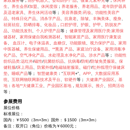
家政服务
等；
陪护机器人
、
婴幼防护产品
、
微量元素补充
等；
休闲养
生
、
养生会所
/
加盟
、
休闲度假
；
养老服务
、
养老用品
、
老年防护器具
及适老家具
、
养生休闲活动
等；
美容养颜类
:
药妆
、
功能性美容产
品
、
特殊日化产品
、
消杀字产品
、
抗衰老
、
除皱
、
丰胸美体
、
瘦身
、
祛斑祛痘
、
防晒排毒
、
化妆品
，
口腔护理
、
护眼
、
护甲
、
防脱发产
品
、
功能洗发剂
、
个人护理产品
等；
健康管理及家用医疗类
:
家用保
健器材
、
家用保健自我检测器材
、
智能家居产品
、
家用医疗康复设
备
、
血压计
、
电子体温表
、
血糖仪
、
功能眼镜
、
视力保护产品
、
家用
中医器械
、
养生保健用品
、
**熏蒸
产品
、
家庭治疗设备
、
家用消毒净
化产品
、
空气净化产品
、
水处理及水净化产品
、
涉水产品
等；
功能性
纺织品类
:
远红外
/
磁性
/
抗菌纺织品
、
抗病毒
/
防蛀
/
防皱免烫服装
、
保
健鞋服
/
床上用品
、
防紫外线
/
电磁辐射服装
、
磁疗
/
红外线理疗保健床
垫
、
睡眠产品
等；
智慧健康类
：“
互联网
+”、
APP
、
大数据应用系
统
、
互联网物联网新技术及平台
、
软硬件
等；
大健康产业园区
、
基
地
：
各地**大健康工业
、
产业园区基地
，
规划展示
、
推介
、
招商活动
等；
参展费用
展位价格
标准展位：
国内：￥5500（3m×3m）国外：＄1500（3m×3m）
备注：双开口（角位）价格为￥6000元；