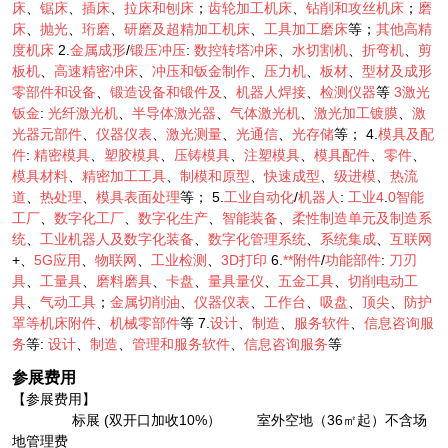
床
、
锯床
、
插床
、
拉床和刨床
；
齿轮加工机床
、
钻削和攻丝机床
；
磨
床
、
抛光
、
珩磨
、
研磨及超精加工机床
、
工具加工磨床
等；
其他高精
度机床
2.
金属成形
/
锻压冲压
:
数控转塔冲床
、
水切割机
、
折弯机
、
剪
板机
、
高速精密冲床
、
冲压和钣金制作
、
压力机
、
板材
、
型材及成形
零部件和设备
、
锻造设备和锻件及
、
机器人焊接
、
检测仪器
等
3激光
钣金
:
光纤激光机
、
半导体激光器
、
气体激光机
、
激光加工镀膜
、
激
光器元部件
、
仪器仪表
、
激光测量
、
光通信
、
光存储
等； 4.
模具及配
件
:
精密模具
、
塑胶模具
、
压铸模具
、
注塑模具
、
模具配件
、
零件
、
模具材料
、
精密加工工具
、
制模和原型
、
快速成型
、
级进模
、
热流
道
、
热处理
、
模具表面处理
等； 5.
工业自动化
/
机器人
:
工业4
.
0智能
工厂
、
数字化工厂
、
数字化生产
、
智能装备
、
柔性制造单元及制造系
统
、
工业机器人及数字化装备
、
数字化管理系统
、
系统集成
、
互联网
+、
5G应用
、
物联网
、
工业检测
、
3D打印
6.
**附件
/
功能部件
:
刀刃
具
、
工量具
、
磨料磨具
、
卡盘
、
量具量仪
、
五金工具
、
切削电动工
具
、
气动工具
；
金属切削油
、
仪器仪表
、
工作台
、
吸盘
、
顶尖
、
防护
罩等机床附件
、
机械零部件
等 7.
设计
、
制造
、
服务软件
、
信息咨询服
务
等:
设计
、
制造
、
管理和服务软件
、
信息咨询服务
等
参展费用
【参展费用】
标展 (双开口加收10%） 室外空地（36㎡起）不含场
地管理费