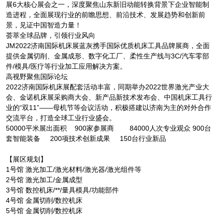
展6大核心展会之一，深度聚焦山东新旧动能转换背景下企业智能制
造进程，全面展现行业的前瞻思想、前沿技术、发展趋势和创新前
景，见证中国智造力量！
荟萃全球品牌，引领行业风向
JM2022济南国际机床展蓝灰携手国际优质机床工具品牌展商，全面
提供金属切削、金属成形、数字化工厂、柔性生产线与3C/汽车零部
件/模具/医疗等行业加工应用解决方案。
高视野聚焦国际论坛
2022济南国际机床展配套活动丰富，同期举办2022世界激光产业大
会、金诺机床展采购商大会、新产品新技术发布会、中国机床工具行
业的“双11”——母机节等会议活动，积极搭建以济南为主的对外合作
交流平台，打造全球工业行业盛会。
50000平米展出面积 900家参展商 84000人次专业观众 900台
套智能装备 200项技术创新成果 150台行业新品
【展区规划】
1号馆 激光加工/激光材料/激光器/激光组件等
2号馆 激光加工/金属成型
3号馆 数控机床/**/量具模具/功能部件
4号馆 金属切削/数控机床
5号馆 金属切削/数控机床