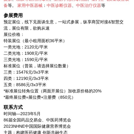
备
等。
家用中医器械
：
中医诊断仪器
、
中医治疗仪器
等
参展费用
预定展位，线下见面谈生意，一站式参展，纵享商贸对接&智慧交
流，展位有限，欲购从速
展位价格：
特装展位（最小租用面积36平米）
一类光地：2120元/平米
二类光地：1908元/平米
三类光地：1590元/平米
标准展位（普装，请选择展位数量）
三类：15476元/3x3平米
四类：12190元/3x3平米
五类：8586元/3x3平米
*标准展位转角位置（两面开展位）加收原价格的20%
*最终展位费=展位费+注册费（850元）
联系方式
时间轴—2023年5月
86届全国药品交易会、中医药博览会
2023NHNE中国国际健康营养博览会
主题：构建医药健康 创新共融生态