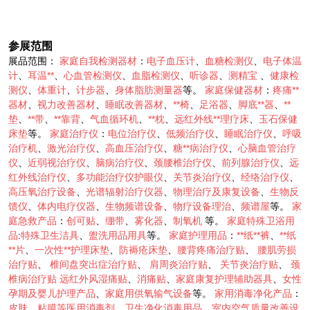
参展范围
展品范围：
家庭自我检测器材
：
电子血压计
、
血糖检测仪
、
电子体温
计
、
耳温**
、
心血管检测仪
、
血脂检测仪
、
听诊器
、
测精宝
、
健康检
测仪
、
体重计
、
计步器
、
身体脂肪测量器
等。
家庭保健器材
：
疼痛**
器材
、
视力改善器材
、
睡眠改善器材
、
**椅
、
足浴器
、
脚底**器
、
**
垫
、
**带
、
**靠背
、
气血循环机
、
**枕
、
远红外线**理疗床
、
玉石保健
床垫
等。
家庭治疗仪
：
电位治疗仪
、
低频治疗仪
、
睡眠治疗仪
、
呼吸
治疗机
、
激光治疗仪
、
高血压治疗仪
、
糖**病治疗仪
、
心脑血管治疗
仪
、
近弱视治疗仪
、
脑病治疗仪
、
颈腰椎治疗仪
、
前列腺治疗仪
、
远
红外线治疗仪
、
多功能治疗仪护眼仪
、
关节炎治疗仪
、
经络治疗仪
、
高压氧治疗设备
、
光谱辐射治疗仪器
、
物理治疗及康复设备
、
生物反
馈仪
、
体内电疗仪器
、
生物频谱设备
、
物疗设备理治
、
频谱屋
等。
家
庭急救产品
：
创可贴
、
绷带
、
雾化器
、
制氧机
等。
家庭特殊卫浴用
品
:
特殊卫生洁具
、
盥洗用品用具
等。
家庭护理用品
：
**纸**裤
、
**纸
**片
、
一次性**护理床垫
、
防褥疮床垫
、
腰背疼痛治疗贴
、
腰肌劳损
治疗贴
、
椎间盘突出症治疗贴
、
肩周炎治疗贴
、
关节炎治疗贴
、
颈
椎病治疗贴
远红外风湿痛贴
、
消痛贴
、
家庭康复护理辅助器具
、
女性
孕期及婴儿护理产品
、
家庭用供氧输气设备
等。
家用消毒净化产品
：
皮肤
、
粘膜等医用消毒剂
、
卫生净化消毒用品
、
室内空气质量改善设