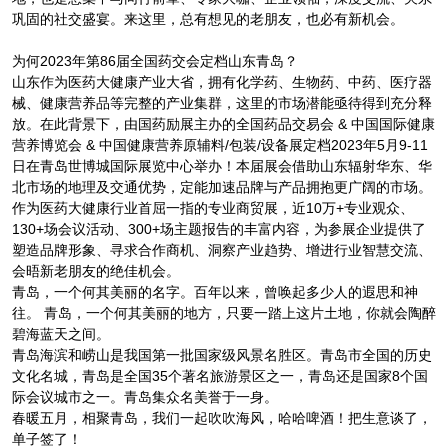
巩固的社交盛宴。来这里，总有想见的老朋友，也必有新机会。
为何2023年第86届全国药交会定档山东青岛？
山东作为医药大健康产业大省，拥有化学药、生物药、中药、医疗器
械、健康营养品等完整的产业集群，这里的市场潜能亟待得到充分释
放。在此背景下，由国药励展主办的全国药品交易会 & 中国国际健康
营养博览会 & 中国健康营养原辅料/包装/设备展定档2023年5月9-11
日在青岛世博城国际展览中心举办！本届展会借助山东辐射华东、华
北市场的地理及交通优势，定能加速品牌与产品拥抱更广阔的市场。
作为医药大健康行业首屈一指的专业商贸展，近10万+专业观众、
130+场会议活动、300+场主题报告的丰富内容，为参展企业提供了
塑造品牌形象、寻求合作商机、洞察产业趋势、增进行业智慧交流、
会晤新老朋友的绝佳机会。
青岛，一个何其美丽的名字。百年以来，曾唤起多少人的遐思和神
往。 青岛，一个何其美丽的地方，只要一踏上这片土地，你就会陶醉
碧海蓝天之间。
青岛海滨和崂山是我国第一批国家级风景名胜区。青岛市全国的历史
文化名城，青岛是全国35个著名旅游景区之一，青岛还是国家8个国
际会议城市之一。青岛集众名美誉于一身。
春暖五月，相聚青岛，我们一起吹吹海风，哈哈啤酒！把生意谈了，
单子签了！