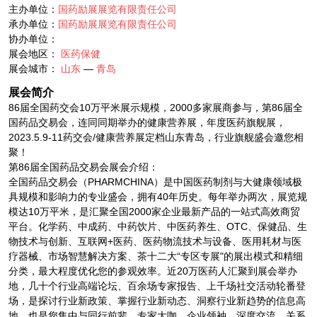
主办单位：
国药励展展览有限责任公司
承办单位：
国药励展展览有限责任公司
协办单位：
展会地区：
医药保健
展会城市：
山东
—
青岛
展会简介
86届全国药交会10万平米展示规模，2000多家展商参与，第86届全
国药品交易会，连同同期举办的健康营养展，年度医药旗舰展，
2023.5.9-11药交会/健康营养展定档山东青岛，行业旗舰盛会邀您相
聚！
第86届全国药品交易会展会介绍：
全国药品交易会（PHARMCHINA）是中国医药制剂与大健康领域极
具规模和影响力的专业盛会，拥有40年历史。每年举办两次，展览规
模达10万平米，是汇聚全国2000家企业最新产品的一站式高效商贸
平台。化学药、中成药、中药饮片、中医药养生、OTC、保健品、生
物技术与创新、互联网+医药、医药物流技术与设备、医用耗材与医
疗器械、市场智慧解决方案、茶十二大“专区专展"的展出模式和精细
分类，最大程度优化您的参观效率。近20万医药人汇聚到展会举办
地，几十个行业高端论坛、百余场专家报告、上千场社交活动轮番登
场，是探讨行业新政策、掌握行业新动态、洞察行业新趋势的信息高
地，也是您集中与同行前辈、专家大咖、企业领袖，深度交流、关系