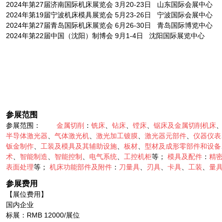
2024年第27届济南国际机床展览会 3月20-23日 山东国际会展中心
2024年第19届宁波机床模具展览会 5月23-26日 宁波国际会展中心
2024年第27届青岛国际机床展览会 6月26-30日 青岛国际博览中心
2024年第22届中国（沈阳）制博会 9月1-4日 沈阳国际展览中心
参展范围
参展范围：
金属切削
：
铣床
、
钻床
、
镗床
、
锯床及金属切削机床
半导体激光器
、
气体激光机
、
激光加工镀膜
、
激光器元部件
、
仪器仪表
钣金制作
、
工装及模具及其辅助设施
、
板材
、
型材及成形零部件和设备
术
、
智能制造
、
智能控制
、
电气系统
、
工控机柜
等；
模具及配件
：
精
表面处理
等；
机床功能部件及附件
：
刀量具
、
刃具
、
卡具
、
工装
、
量
参展费用
【展位费用】
国内企业
标展：RMB 12000/展位