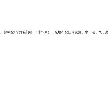
射灯。异标配1个灯箱门楣（1米*2米），光地不配任何设施。水，电，气