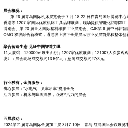
展会概况：
第 26 届青岛国际机床展览会于 7 月 18-22 日在青岛国际博览
香港等 1207 家国际优质机床工具品牌展商，现场提供智能化切削加工、激光
博览会、第 20 届亚太国际塑料橡胶工业展览会、CJK第 6 届
OMO 双线融合新模式，通过线上线下全景展示行业发展前景和整体创
聚合智造生态·见证中国智造力量
11大展馆；120000㎡展出面积；1207家优质展商；121007人次参
统计：展会现场成交额约13.5亿元；意向成交额约27亿元。
行业独有，金牌服务：
省心参展：“水电气、叉车吊车”费用全免
活力参展：机床与啤酒跨界，点燃**活力的展会
五
展联动：
2024第21届青岛国际金属加工展 3月7-10日 青岛·红岛国际会议展览