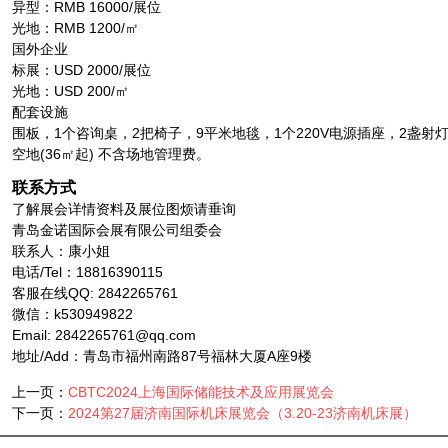
异型：RMB 16000/展位
光地：RMB 1200/㎡
国外企业
标展：USD 2000/展位
光地：USD 200/㎡
配套设施
围板，1个咨询桌，2把椅子，9平米地毯，1个220V电源插座，2盏
空地(36㎡起) 不含场地管理费。
联系方式
了解展会详情资料及展位图烦请垂询
青岛金诺国际会展有限公司组委会
联系人：康小姐
电话/Tel：18816390115
客服在线QQ: 2842265761
微信：k530949822
Email: 2842265761@qq.com
地址/Add：青岛市福州南路87号福林大厦A座9楼
上一页：
CBTC2024上海国际储能技术及应用展览会
下一页：
2024第27届济南国际机床展览会（3.20-23济南机床展）