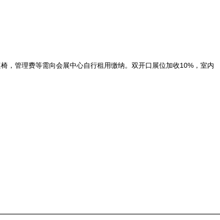
，桌椅，管理费等需向会展中心自行租用缴纳。双开口展位加收10%，室内