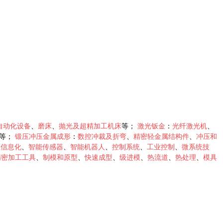
自动化设备
、
磨床
、
抛光及超精加工机床
等；
激光钣金
：
光纤激光机
、
等；
锻压冲压金属成形
：
数控冲裁及折弯
、
精密轻金属结构件
、
冲压和
业信息化
、
智能传感器
、
智能机器人
、
控制系统
、
工业控制
、
微系统技
精密加工工具
、
制模和原型
、
快速成型
、
级进模
、
热流道
、
热处理
、
模具