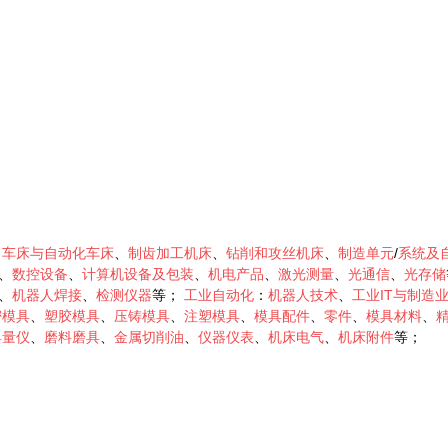
、
车床与自动化车床
、
制齿加工机床
、
钻削和攻丝机床
、
制造单元
/
系统及
、
数控设备
、
计算机设备及包装
、
机电产品
、
激光测量
、
光通信
、
光存储
、
机器人焊接
、
检测仪器
等；
工业自动化
：
机器人技术
、
工业IT与制造
密模具
、
塑胶模具
、
压铸模具
、
注塑模具
、
模具配件
、
零件
、
模具材料
、
具量仪
、
磨料磨具
、
金属切削油
、
仪器仪表
、
机床电气
、
机床附件
等；