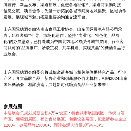
牌宣传、新品发布、渠道拓展，促进各地经销**、渠道商采购对接、
信息交流、项目合作，为进一步拓展各城市间跨地域集聚、区域协作
发展、展现城市魅力搭建重要的沟通交流平台。
山东国际糖酒会由济南市食品工业协会、山东国际展览有限公司承
办，始终遵循**引导、市场化运作，坚持 “专业化、特色化、品牌
化”的办展思路，已打造成为中国北方地区颇受各城市展团、行业客
商认可的“品牌推广、洽谈贸易、共享机遇、实现共赢”的糖酒食品行
业展会。
山东国际糖酒会组委会将诚挚邀请各城市相关单位携特色产品、行业
产区，各大品牌产品、新兴企业和创新服务咨询机构，相约2024山东
国际糖酒会，相聚济南，共赴新时代糖酒食品产业新未来！
参展范围
本届展会总规划展览面积4万
㎡
设置
：
特色城市展团展区
、
传统白酒
产区
、
葡萄酒展区
、
餐饮食材展区
、
包装设备展区
，
拟邀请参会企业
1200
+、
参展品牌15000
+、
预计参观人流量8万余人次
。