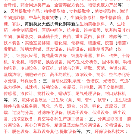
食纤维
、
药食同源类产品
、
全营养配方食品
、
增强免疫力产品
等）；
6、
天然提取物产品
：
植物提取物
，
动物提取物
，
菌类提取物
，
海洋
生物提取物
、
中草药提取物
等； 7、
生物美妆原料
：
微生物多糖
、
寡
糖
、
寡肽
、黄酮类及天然抗氧化剂等新型
生物美妆原料
。 8、
生物
药
：
生物制药原料
、
医药中间体
、
抗生素
、
维生素类
、
氨基酸及其衍
生物
、
氯霉素类
、
氨基糖苷类
、
疫苗
、
重组蛋白
、
多肽
、
核酸
等 二、
技术装备
：
实验室发酵罐
、
糖化罐
、
储存罐
、
细胞罐
、
疫苗
（
细菌
）
发酵罐
、
玻璃发酵罐
、
蒸发设备
、
结晶设备
、
细胞培养系统
（
仪
器
）、
细胞反应器
、
提纯蒸馏设备
、
细胞培养器
、
摇床
、
传热
、
干燥
机
、
乳化机
、
培养箱
、
换热设备
、
尾气
/
生化分析仪
、
固体制剂
、
动植
物培养
、
冷却设备
、
空压机
、
过滤与分离
、
萃取
、
灭菌
、
色谱分离
、
蒸馏浓缩
、
细胞破碎仪
、
高压均质机
、
浓缩设备
、
制水
、
空气净化等
水处理
、
环保设备
； 三、
自动化控制系统
：
色谱仪
、
光谱仪
、
气流
/
磁力搅拌
、
减速机
、
传动设备
、
冷凝器
、
PH电极
、
离子交换树脂
、
传感器
、
液位计
、
搅拌设备
、
蠕动泵
、
尾气处理设备
、
封口贴标机
等。 四、
流体设备展区
：
卫生级
（
泵
、
阀
、
管件
、
软管
）、
卫生级连
接件与集成服务商
、
乳化
、
均质
、
混合
、
分选
、
稠化
、
反应器
、
蒸
馏
、
过滤与分离
、
过滤净化设备
、
脱离子设备
、
低温设备
、
吸尘设
备
、
洁净室设备
、
真空等各种生产加工设备
； 五、
分离提取装备
：
膜
分离设备
、
离心分离设备
、
精馏及蒸发结晶分离设备
、
分筛设备
、
烘
干
、
脱色设备
、
萃取设备其他
提取设备
等。 六、
环保设备和技术
：