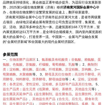
品牌效应持续强化，展会效益正逐年稳步提升。为适应行业发展新形
势，2025第14届生物发酵展（济南）移师
济南黄河国际会展中心
举
办，在推动生物发酵行业繁荣发展的征途上，翻开崭新篇章。
济南黄河国际会展中心位于济南市起步区黄河大道，是省市两级重
点项目，由绿地汉诺威会展有限责任公司负责运营管理，集展览、会
议、活动、酒店等多种业态为一体。总建筑面积168.7万平方米，室
内展览面积达51万平方米，是全球综合规模最大、国内室内展览面积
最大的会展中心，打造世界一流、中国第一、会展与产业融合发展
的“会展经济新城”和全国最大的现代会展经济园区。
参展范围
一、
生物发酵产品展区
1、
氨基酸及有机酸类
：
谷氨酸
、
赖氨酸
、
蛋
氨酸
、
色氨酸
、
苏氨酸
、
柠檬酸
、
葡萄糖酸
、
乳酸
等； 2、
酶制剂
类
：
淀粉酶
、
糖化酶
、
蛋白酶
、
纤维素酶
、
异淀粉酶
、
异构酶
、
β
—
萄聚糖酶
、
木聚糖酶
等。 3、
酵母及其衍生物类
：
高活性干酵母
、
药
用酵母
、
饲料酵母
、
营养酵母
、
酵母抽提物
等； 4、
淀粉
、
淀粉糖
类
：
各类淀粉
、
变性淀粉
、
淀粉糖
、
多元醇等产品及其衍生物
。 5、
益生产品类
：
益生元类
（
低聚糖
、
菊粉
、
寡糖类
、
其他益生元
等）、
益生菌及其延伸产品
（
益生菌制剂
、
益生菌食品
、
益生菌饮料
、
其他
益生菌延伸产品
）、
其他益生类产品
（
合生元
、
后生元
、
膳食补充
剂
、
益生菌日化产品
）、
功能性食品
（
功能发酵制品
、
多糖
、
肽
、
膳