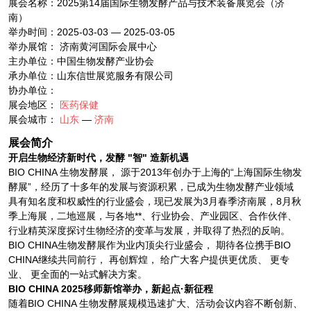
展会名称：2025第14届国际生物发酵产品与技术装备展览会（济
南）
举办时间：2025-03-03 — 2025-03-05
举办展馆： 济南黄河国际会展中心
主办单位：中国生物发酵产业协会
承办单位：山东信世展览服务有限公司
协办单位：
展会地区：
医药保健
展会城市：
山东
—
济南
展会简介
开启生物经济新时代
，
发酵
"智" 造新机遇
BIO CHINA 生物发酵展， 源于2013年创办于上海的“上海国际生物发
酵展”，经历了十多年的发展与资源积累，已成为生物发酵产业领域
具有知名度和权威性的行业盛会，现已发展为3月春季济南展，8月秋
季上海展，二地巡展，与各地**、行业协会、产业园区、合作伙伴、
行业精英深度探讨生物经济的变革与发展，并取得了热烈的反响。
BIO CHINA生物发酵展作为业内顶尖行业盛会， 期待各位携手BIO
CHINA继续共同前行， 再创辉煌， 给广大客户提供更优质、 更专
业、 更全面的一站式解决方案。
BIO CHINA 2025移师新馆举办，新起点·新征程
随着BIO CHINA 生物发酵展规模迅速扩大、活动会议内容不断创新、