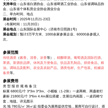
支持单位：
山东省白酒协会、山东省啤酒工业协会、山东省调味品协
会、山东省个体私营企业协会酒业分会
二、举办时间、地点
展会时间：
2025年11月21-23日
（布展时间：11月20日）
展会地点：
山东国际会展中心（济南市日照路1号)
展会规划：
预计3万平方米、1000余家参展企业、60000余参观人
次。
参展范围
传统酒类
（
酱香
、
清香
、
浓香
等）、
精酿啤酒
、
葡萄酒及国际烈酒
、
果酒
、
新酒饮品牌
、
休闲及方便食品
、
饮品及乳制品
、
烘焙食品
、
粮
油
、
调味品及配料
、
农业及农副产品
、
酒类包材
、
生产包装
、
机械设
备类
等。
参展费用
类 型 报 价 规 格 备 注
标展 6800元/个 3*3m 3*3m、小楣板（1-2块）一桌两椅、两盏射灯
豪标 21800元/个 3*6m 4.4m展位搭建，含展位内画面，一桌四椅*2
套，地毯。详见图示
光 地 780元/㎡ 36㎡起 组委会为展商提供空地，展商可自行设计、搭