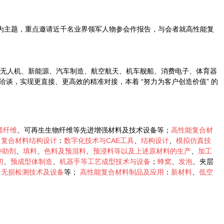
”为主题，重点邀请近千名业界领军人物参会作报告，与会者就高性能复
济、无人机、新能源、汽车制造、航空航天、机车舰船、消费电子、体育器
谈，实现更直接、更高效的精准对接，本着 “努力为客户创造价值” 的
烯纤维
、可再生生物纤维等先进增强材料及技术设备等；
高性能复合材
；
复合材料结构设计
：
数字化技术与CAE工具
、
结构设计
、
模拟仿真技
种助剂
、
填料
、
色料及预混料
、
预浸料等以及上述原材料的生产
、
加工
切
、
预成型体制造
、
机器手等工艺成型技术与设备
；
蜂窝
、
发泡
、夹层
、
无损检测技术及设备
等；
高性能复合材料制品及应用
：
新材料
、
低空