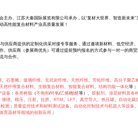
料学会主办、江苏大秦国际展览有限公司承办，以“复材大世界、智造新未来
动高性能复合材料产业高质量发展！
为采购商与供应商提供的定制化供采对接专享服务，通过邀请新材料、低空经
。供应商（参展商优先）可通过提前预约报名的方式参与一对一的商贸洽
流与合作。
维
、
石墨烯
、
玻璃纤维
、
玄武岩纤维
、
天然纤维
、
芳纶纤维
、
高分子聚乙
天然纤维复合材料
、
生物复合材料
、
智能复合材料
、
结构功能一体化
等
产设备
：
各类树脂
（
不饱和
/
环氧
/
乙烯
/
酚醛
等）、
胶黏剂
、
涂层材料及各
、
缠绕
、
模压
、
注射
、
拉挤
、
RTM
、
LFT
、
真空导入
、
热压罐
、
自动化裁
与检测
：
质量监控技术和材料测试设备
、
自动化控制技术与机器人等设备
体育器材等领域的创新应用
；