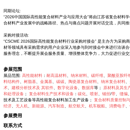
同期论坛:
“2026中国国际高性能复合材料产业与应用大会”将由江苏省复合材
合材料产业发展中的战略路径、热点与痛点问题开展对话交流，共同推
采购对接活动:
“CSCME 2026国际高性能复合材料行业采购对接会” 是主办方
材等领域具有采购需求的用户企业深入地参与到对接会中来进行洽谈合作
服务理念，不断提升展会服务质量、增强整体竞争力，大力促进行业交
参展范围
展品范围:
高性能材料
：
耐高温材料
、
纳米材料
、
碳纤维
、
聚酰亚胺纤
料结构件
、
树脂基
、
金属基
、
碳碳
、
陶瓷基复合材料
、
纳米复合材料
、
术
、
建模分析技术及
其软件
、
数字化设备
、
数据库
等；
原材料及其生
和处理设备
；
复合材料生产技术和设备
：
碳化
、
喷射
、
铺丝
/
带
、
缝编
技术及工艺设备等高性能复合材料加工生产设备；
复合材料质量控制
经济
、
无人机
、
新能源
、
汽车制造
、
航空航天
、
机车舰船
、
消费电子
、
参展费用
联系方式