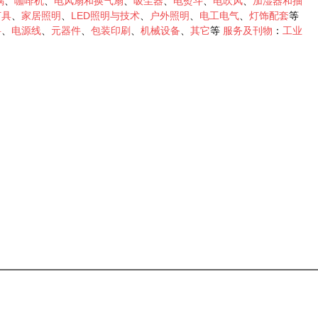
锅
、
咖啡机
、
电风扇和换气扇
、
吸尘器
、
电熨斗
、
电吹风
、
加湿器和抽
灯具
、
家居照明
、
LED照明与技术
、
户外照明
、
电工电气
、
灯饰配套
等
料
、
电源线
、
元器件
、
包装印刷
、
机械设备
、
其它
等
服务及刊物
：
工业