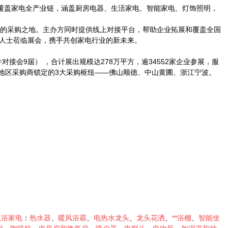
展品覆盖家电全产业链，涵盖厨房电器、生活家电、智能家电、灯饰照明，
锁定的采购之地。主办方同时提供线上对接平台，帮助企业拓展和覆盖全国
人士莅临展会，携手共创家电行业的新未来。
对接会9届） ，合计展出规模达278万平方，逾34552家企业参展，服
中华地区采购商锁定的3大采购枢纽——佛山顺德、中山黄圃、浙江宁波。
卫浴家电
：
热水器
、
暖风浴霸
、
电热水龙头
、
龙头花洒
、
**浴棚
、
智能坐