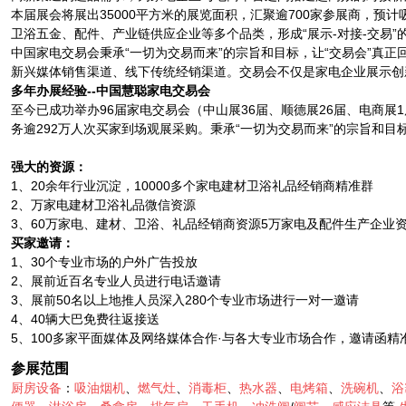
本届展会将展出35000平方米的展览面积，汇聚逾700家参展商，预
卫浴五金、配件、产业链供应企业等多个品类，形成“展示-对接-交易”
中国家电交易会秉承“一切为交易而来”的宗旨和目标，让“交易会”真
新兴媒体销售渠道、线下传统经销渠道。交易会不仅是家电企业展示创
多年办展经验--中国慧聪家电交易会
至今已成功举办96届家电交易会（中山展36届、顺德展26届、电商展1
务逾292万人次买家到场观展采购。秉承“一切为交易而来”的宗旨和目
强大的资源：
1、20余年行业沉淀，10000多个家电建材卫浴礼品经销商精准群
2、万家电建材卫浴礼品微信资源
3、60万家电、建材、卫浴、礼品经销商资源5万家电及配件生产企业
买家邀请：
1、30个专业市场的户外广告投放
2、展前近百名专业人员进行电话邀请
3、展前50名以上地推人员深入280个专业市场进行一对一邀请
4、40辆大巴免费往返接送
5、100多家平面媒体及网络媒体合作·与各大专业市场合作，邀请函精
参展范围
厨房设备
：
吸油烟机
、
燃气灶
、
消毒柜
、
热水器
、
电烤箱
、
洗碗机
、
浴