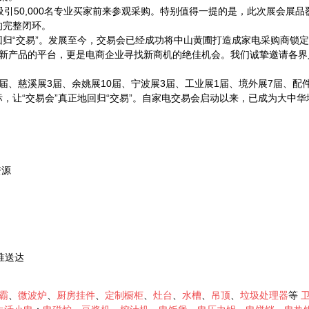
计吸引50,000名专业买家前来参观采购。特别值得一提的是，此次展会
的完整闭环。
正回归“交易”。发展至今，交易会已经成功将中山黄圃打造成家电采购商
新产品的平台，更是电商企业寻找新商机的绝佳机会。我们诚挚邀请各界
届、慈溪展3届、余姚展10届、宁波展3届、工业展1届、境外展7届、配件
标，让“交易会”真正地回归“交易”。自家电交易会启动以来，已成为大
资源
准送达
霸
、
微波炉
、
厨房挂件
、
定制橱柜
、
灶台
、
水槽
、
吊顶
、
垃圾处理器
等