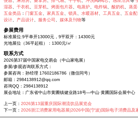
便器
、
淋浴房
、
桑拿房
、
排气扇
、
干手机
、
冲洗阀
/
阀芯
、
感应洁具
等
湿器
、
干衣机
、
豆芽机
、
烤面包片器
、
电蒸炉
、
电炸锅
、
酸奶机
、
蒸蛋
五金类品
：
门窗五金
、
家具五金
、
锁具
、
水暖器材
、
工具五金
、
五金配
设计
、
产品设计
、
服务公司
、
媒体及刊物
等
参展费用
标准展位:9平单开13000元，9平双开：14300元
光地展位（36平起租）：1300元/㎡
联系方式
2026第37届中国家电交易会（中山家电展）
参展/参观咨询联系方式：
参展咨询：孙经理 17602186786（微信同号）
邮箱：2984138912@qq.com
咨询QQ：2984138912
展会地址：广东省中山市黄圃镇健业路18号—中山·黄圃国际会展中心
上一页：
2026第13届重庆国际潮流饮品展览会
下一页：
2026浙江消费家用电器展|2026中国(宁波)国际电子消费品