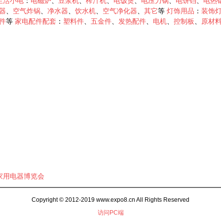
生活小电
：
电磁炉
、
豆浆机
、
榨汁机
、
电饭煲
、
电压力锅
、
电饼铛
、
电热
器
、
空气炸锅
、
净水器
、
饮水机
、
空气净化器
、
其它
等
灯饰用品
：
装饰
件
等
家电配件配套
：
塑料件
、
五金件
、
发热配件
、
电机
、
控制板
、
原材
及家用电器博览会
Copyright © 2012-2019 www.expo8.cn All Rights Reserved
访问PC端