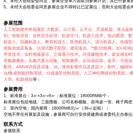
4、未经大会组委会同意，参展企业单方面取消参展计划，其已付参展
5、未经大会组委会同意参展企业不得转让已定展位，否则大会组委会
参展范围
人工智能硬件终端展区
大数据
、
云计算
、
云平台
、
开源框架
、
算法架
别
、
智能语音
、
自然语言处理
、
机器学习
、
机器人技术
、
知识图谱
、
数
机器人
、
拟脑机器人
、
教育机器人
、
医用机器人
、
清洁机器人
、
传感型
体验游戏及装备
、
沉浸式数字影院
、
虚拟漫步
、
**眼3D电视
、
3D
-
9D
声音技术
、
实时视频显示
、
立体显示技术
、
环境建模技术
、
真实感实时
穿戴摄像机
、
头戴式显示设备
、
智能腕带
、
运动追踪器
、
蓝牙
、
无线连
配件
、
AR
/
VR内容及设备
、
动
、
漫画影视作品及其设计
、
制作
、
编辑软
合
/
集成智能控制系统
、
分级递阶控制系统
、
人工神经网络控制系统
、
人学
、
机器感知
等；
参展费用
1、标准展台：3㎡×3㎡=9㎡；标准展位：18000RMB/个；
标准展位包括地毯、三面围板、公司名称楣板、咨询桌一张、椅子两把
2、室内空地：国内展商：1800RMB元/㎡（36㎡起租）；
空地不带任何展架及设施，参展商可自行安排搭建商或者委托主办单位
联系方式
参展联系