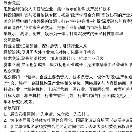
展会亮点
汇聚全球顶尖人工智能企业，集中展示前沿科技产品和技术
特设招商引资与项目洽谈专区，搭建”政产学研金介用”高效协同的产业
整合跨境电商与海外采购资源，打造”科技+康养+外贸”深度融合的数字
邀请众多行业专家座谈交流，把脉产业新动能与市场新机遇
集展示、测评、竞技、娱乐为一体，打造沉浸式的全民科技嘉年华
交流活动
行业交流:汇聚领袖，探讨趋势，引领行业未来
经贸洽谈:促进国内外企业精准对接，拓展合作机会
技术交流:聚焦前沿技术，加速成果转化，推动产业升级
赛事路演:展示创新成果，助力初创企业成长，挖掘市场潜力科普研学:
观众来源
观众部门：**领导、企业主要负责人、技术负责人、设计/研发/生产制
(学)会、银行、金融机构及产业链相关单位。网络服务与内容提供商
特邀行业：**相关机构、电信运营商、医行业、互联网公司、教育机
目标人群：相关机构、行业主管部门导、行业组织与社会团体负责人、
学术研究机构等。
参展程序
1、展位安排原则：“先申请、先付款、先安排”。
2、为使本届展会整体安排更趋合理化、国际化请认真填写《参展申请
3、参展单位报名后须按照合同约定时间付款，否则大会组委会有权调