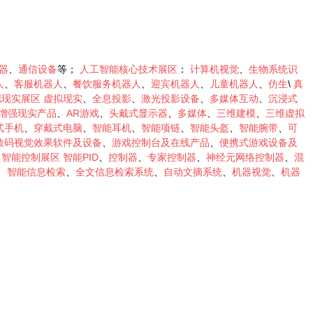
器
、
通信设备
等；
人工智能核心技术展区
：
计算机视觉
、
生物系统识
人
、
客服机器人
、
餐饮服务机器人
、
迎宾机器人
、
儿童机器人
、
仿生
\
真
拟现实展区
虚拟现实
、
全息投影
、
激光投影设备
、
多媒体互动
、
沉浸式
增强现实产品
、
AR游戏
、
头戴式显示器
、
多媒体
、
三维建模
、
三维虚拟
式手机
、
穿戴式电脑
、
智能耳机
、
智能项链
、
智能头盔
、
智能腕带
、
可
数码视觉效果软件及设备
、
游戏控制台及在线产品
、
便携式游戏设备及
；
智能控制展区
智能PID
、
控制器
、
专家控制器
、
神经元网络控制器
、
混
、
智能信息检索
、
全文信息检索系统
、
自动文摘系统
、
机器视觉
、
机器