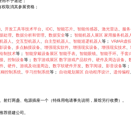
费用不予退还；
有权取消其参展资格；
构
、
开发工具等技术平台
、
IDC
、
智能芯片
、
智能传感器
、
激光雷达
、
服务
据处理
、
数据分析和管理
、
数据安全
等；
智能机器人展区
家用服务机器
机器人
、
交互型机器人
、
自主型机器人
、
智能巡逻机器人
等；
VR
/
AR虚
电影设备
、
多点触摸设备
、
增强现实软件
、
增强现实设备
、
增强现实技术
、
绘制技术
等；
智能穿戴设备展区
智能手表
、
智能眼镜
、
智能手环
、
手套
接
、
控制设备
等；
数字游戏展区
数字游戏产品软件
、
硬件及周边设备
、
件
、
硬件
、
游戏及动漫周边
、
数字软硬件开发
、
数字阅读
、
影音设备
等
模糊控制系统
、
学习控制系统
等；
自动规划展区
自动程序设计
、
遗传编程
、射灯两盏、电源插座一个（特殊用电请事先说明，展馆另行收费）。
推荐搭建公司。