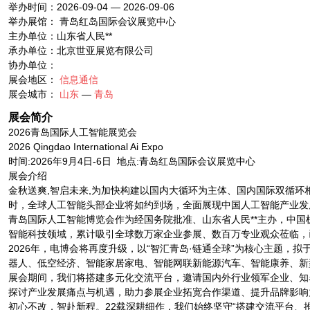
举办时间：2026-09-04 — 2026-09-06
举办展馆： 青岛红岛国际会议展览中心
主办单位：山东省人民**
承办单位：北京世亚展览有限公司
协办单位：
展会地区：
信息通信
展会城市：
山东
—
青岛
展会简介
2026青岛国际人工智能展览会
2026 Qingdao ‌International‌ Ai Expo
时间:2026年9月4日-6日 地点:青岛红岛国际会议展览中心
展会介绍
金秋送爽,智启未来,为加快构建以国内大循环为主体、国内国际双循环
时，全球人工智能头部企业将如约到场，全面展现中国人工智能产业发
青岛国际人工智能博览会作为经国务院批准、山东省人民**主办，中国
智能科技领域，累计吸引全球数万家企业参展、数百万专业观众莅临，
2026年，电博会将再度升级，以“智汇青岛·链通全球”为核心主题
器人、低空经济、智能家居家电、智能网联新能源汽车、智能康养、新
展会期间，我们将搭建多元化交流平台，邀请国内外行业领军企业、知
探讨产业发展痛点与机遇，助力参展企业拓宽合作渠道、提升品牌影响
初心不改，智赴新程。22载深耕细作，我们始终坚守“搭建交流平台、