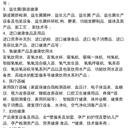
等；
3、益生菌/肠道健康
肠道菌群检测、益生菌菌种、益生元产品、益生菌 产品、益生菌生产
设备及包装设备、益生菌科研机 构、酵素、功能发酵制品、媒体及新
产品、新工艺 、新技术等；
4、进口健康食品及用品
进口营养补充剂、进口奶粉、进口健康食品、进口 电子消费品、进口
美容抗衰产品、进口健康产品等；
5、氢健康产品及健康饮用水
富氢饮用水、富氢水机、富氢水杯、吸氢机、吸喝一体机、纯氢机、
智能氢氧机、氢氧混合吸入器、氢气发生器、 氢氧呼吸机、氢美容
仪、氢浴氢浴机等氢系列产品以及包装饮用水产品、功能饮用水及设
备类、高端水的配套服务等健康饮用水系列产品；
6、医疗器械
家用医疗器械（家庭保健自我检测器材、血压计、电子体温表、血糖
仪、视力改善器材、睡眠改善器材、口腔卫生健康用品、疼痛**器
材、脂肪测量仪、家用药箱等）、智能医疗健康、体外诊断、健康类
电子消费品、康复理疗设备、水净化、空气净化消毒产品等；
7、妇幼健康
产后康复设备及用品、全**婴服务及加盟、孕产 妇护理及婴幼儿产
品、孕产检测类产品、营养健康 食品、**健康、技术服务商；