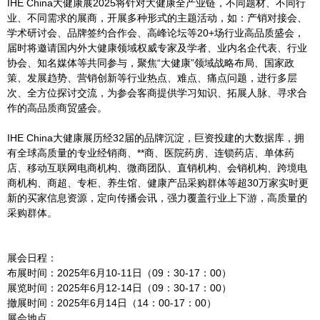
IHE China大健康展2025将针对大健康全产业链，不同题材、不同行
业、不同需求的展商，开展多种形式的主题活动，如：产销对接会、
学术研讨会、品牌签约合作会、高峰论坛等20+场行业高品质盛会，
届时将邀请国内外大健康领域权威专家及学者、业内名企代表、行业
协会、知名媒体等共同参与，聚焦“大健康”领域战略布局、国家政
策、发展趋势、营销创新等行业热点、难点、痛点问题，进行多层
次、全方位探讨交流，为参会客商提供学习知识、拓展人脉、寻求合
作的高品质商贸盛会。
IHE China大健康展历经32届的品牌沉淀，巨资投建的大数据库，拥
有全球高质量的专业经销商、**商、医院药房、连锁药店、单体药
店、移动互联网电商机构、微商团队、直销机构、会销机构、跨境电
商机构、商超、专柜、养生馆、健康产品采购群体等超30万家实时更
新的买家信息资源，定向传播会讯，强力覆盖行业上下游，高质量的
采购群体。
展会日程：
布展时间：2025年6月10-11日（09：30-17：00）
展览时间：2025年6月12-14日（09：30-17：00）
撤展时间：2025年6月14日（14：00-17：00）
展会地点