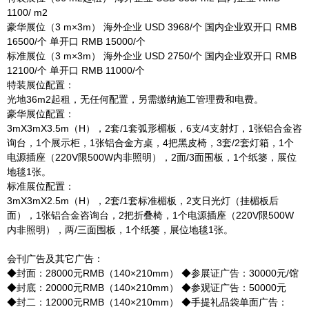
1100/ m2
豪华展位（3 m×3m） 海外企业 USD 3968/个 国内企业双开口 RMB
16500/个 单开口 RMB 15000/个
标准展位（3 m×3m） 海外企业 USD 2750/个 国内企业双开口 RMB
12100/个 单开口 RMB 11000/个
特装展位配置：
光地36m2起租，无任何配置，另需缴纳施工管理费和电费。
豪华展位配置：
3mX3mX3.5m（H），2套/1套弧形楣板，6支/4支射灯，1张铝合金咨
询台，1个展示柜，1张铝合金方桌，4把黑皮椅，3套/2套灯箱，1个
电源插座（220V限500W内非照明），2面/3面围板，1个纸篓，展位
地毯1张。
标准展位配置：
3mX3mX2.5m（H），2套/1套标准楣板，2支日光灯（挂楣板后
面），1张铝合金咨询台，2把折叠椅，1个电源插座（220V限500W
内非照明），两/三面围板，1个纸篓，展位地毯1张。
会刊广告及其它广告：
◆封面：28000元RMB（140×210mm） ◆参展证广告：30000元/馆
◆封底：20000元RMB（140×210mm） ◆参观证广告：50000元
◆封二：12000元RMB（140×210mm） ◆手提礼品袋单面广告：