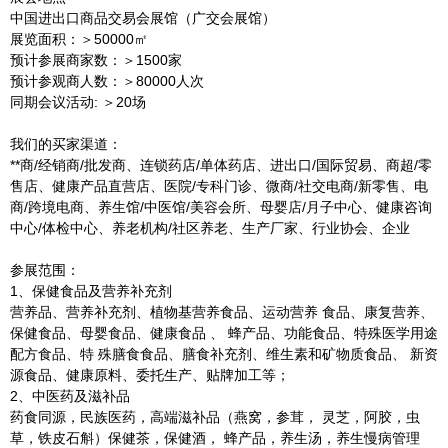
中国进出口商品交易会展馆（广交会展馆）
展览面积：＞50000㎡
预计参展商家数：＞1500家
预计参观商人数：＞80000人次
同期会议活动: ＞20场
我们的买家渠道：
**商/经销商/批发商、连锁药店/单体药店、进出口/国际贸易、商超/零
售店、健康产品直营店、医院/专科门诊、微商/社交电商/新零售、电
商/跨境电商、养生馆/中医馆/美容会所、母婴店/月子中心、健康咨询
中心/体检中心、养老机构/社区养老、生产厂家、行业协会、企业
参展范围：
1、保健食品及营养补充剂
营养品、营养补充剂、植物基营养食品、运动营养 食品、康复营养、
保健食品、母婴食品、健康食品 、 蜂产品、功能食品、特殊医学用途
配方食品、特 殊膳食食品、膳食补充剂、维生素和矿物质食品、 新资
源食品、健康原料、委托生产、贴牌加工等；
2、中医药及滋补品
药食同源，民族医药，高端滋补品（燕窝，参茸， 灵芝，阿胶，虫
草，铁皮石斛）保健茶，保健酒， 蜂产品，养生汤，养生慢病管理