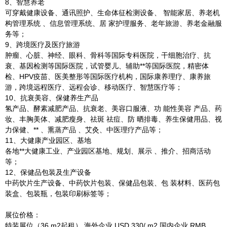
8、智慧养老
可穿戴健康设备、通讯照护、生命体征检测设备、 智能家居、养老机
构管理系统 、信息管理系统、居 家护理服务、老年旅游、养老金融服
务等；
9、跨境医疗及医疗旅游
肿瘤、心脏、神经、眼科、骨科等国际专科医院，干细胞治疗、抗
衰、基因检测等国际医院，试管婴儿、辅助**等国际医院，精密体
检、HPV疫苗、医美整形等国际医疗机构，国际康养理疗、康养旅
游，跨境远程医疗、远程会诊、移动医疗、智慧医疗等；
10、抗衰美容、保健养生产品
氢产品、酵素减肥产品、抗衰老、美容口服液、功 能性美容 产品、药
妆、丰胸美体、减肥瘦身、祛斑 祛痘、防 晒排毒、养生保健用品、视
力保健、** 、熏蒸产品 、艾灸、中医理疗产品等；
11、大健康产业园区、基地
各地**大健康工业、产业园区基地、规划、展示 、推介、招商活动
等；
12、保健品包装及生产设备
中药饮片生产设备、中药饮片包装、保健品包装、包 装材料、医药包
装盒、包装瓶，包装印刷标签等；
展位价格：
特装展位（36 m2起租） 海外企业 USD 330/ m2 国内企业 RMB