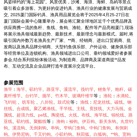
风姿绰约的“海上花园”。风景优美，沙滩、海浪、海鲜、岛屿等景点
吸引着众多游客。为更好的促进钓具、渔具行业的健康发展与贸易成
交, 2025厦门国际钓具、渔具用品展览会将于2025年4月25-27日在
厦门国际会展中心隆重举办，展会将汇聚全球地区近千个优秀品牌及
供应商携一流的鱼杆、鱼线、鱼钩、渔轮、配件等产品亮相厦门,现场
将展示渔具领域最新趋势、最新技术、最新理念与最新模式。届时,将
吸引国内外数万名渔具生产厂家、**商、经销商、进出口贸易商、批
发商以及渔具品牌分销商、大型钓鱼俱乐部、户外运动、健身俱乐部
等经营单位及连锁机构、渔具领域进出口公司、垂钓领域爱好者参展
参会,结合系列缤纷体验活动, 为制造商、品牌商及渠道商提**品发
布、互动交流及企业品牌打造年度展示交流平台。
参展范围
渔竿
：
海竿
、
矶钓竿
、
路亚竿
、
溪流竿
、
筏钓竿
、
鲤鱼竿
、
炮杆
、
碳
素纤维竿
、
台钓竿
、
抛竿
、
竹木竿
、
玻璃纤维竿
等；
渔轮
：
水滴轮
、
飞钓轮
、
纺车轮
、
八卦轮
、
鼓式轮
等；
渔线
：
尼龙丝线
、
碳线
、
钢
丝线
、
合成线
、
聚乙烯渔线
、
手竿线
、
主线
、
竟技线
、
大力马线
、
金
属线
、
超强力线
、
pe线
、
陶瓷线
、
火线
、
布线
、
海竿线
、
锦纶线
、
路
亚线
、
矶钓线
、
聚酯线
等；
渔钩
：
袖钩
、
伊豆钩
、
新关东钩
、
丸世钓
钩
、
溪流钩
、
无倒刺钩
、
串钩
、
窄钩门鱼钩
、
中钩门鱼钩
、
有倒刺
钩
、
伊势尼钩
、
千又钓钩
、
小矶钓钩
、
秋田狐
、
白狐钩
、
**钩
、
宽钩