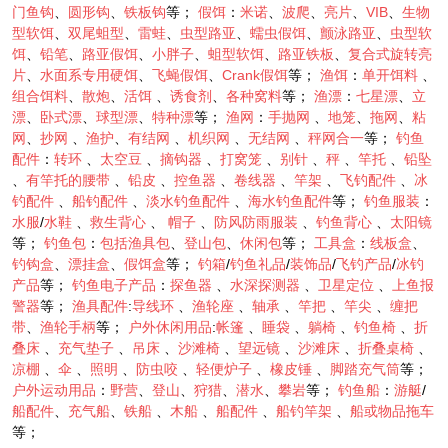
门鱼钩
、
圆形钩
、
铁板钩
等；
假饵
：
米诺
、
波爬
、
亮片
、
VIB
、
生物
型软饵
、
双尾蛆型
、
雷蛙
、
虫型路亚
、
蠕虫假饵
、
颤泳路亚
、
虫型软
饵
、
铅笔
、
路亚假饵
、
小胖子
、
蛆型软饵
、
路亚铁板
、
复合式旋转亮
片
、
水面系专用硬饵
、
飞蝇假饵
、
Crank假饵
等；
渔饵
：
单开饵料
、
组合饵料
、
散炮
、
活饵
、
诱食剂
、
各种窝料
等；
渔漂
：
七星漂
、
立
漂
、
卧式漂
、
球型漂
、
特种漂
等；
渔网
：
手抛网
、
地笼
、
拖网
、
粘
网
、
抄网
、
渔护
、
有结网
、
机织网
、
无结网
、
秤网合一
等；
钓鱼
配件
：
转环
、
太空豆
、
摘钩器
、
打窝笼
、
别针
、
秤
、
竿托
、
铅坠
、
有竿托的腰带
、
铅皮
、
控鱼器
、
卷线器
、
竿架
、
飞钓配件
、
冰
钓配件
、
船钓配件
、
淡水钓鱼配件
、
海水钓鱼配件
等；
钓鱼服装
：
水服
/
水鞋
、
救生背心
、
帽子
、
防风防雨服装
、
钓鱼背心
、
太阳镜
等；
钓鱼包
：
包括渔具包
、
登山包
、
休闲包
等；
工具盒
：
线板盒
、
钓钩盒
、
漂挂盒
、
假饵盒
等；
钓箱
/
钓鱼礼品
/
装饰品
/
飞钓产品
/
冰钓
产品
等；
钓鱼电子产品
：
探鱼器
、
水深探测器
、
卫星定位
、
上鱼报
警器
等；
渔具配件
:
导线环
、
渔轮座
、
轴承
、
竿把
、
竿尖
、
缠把
带
、
渔轮手柄
等；
户外休闲用品
:
帐篷
、
睡袋
、
躺椅
、
钓鱼椅
、
折
叠床
、
充气垫子
、
吊床
、
沙滩椅
、
望远镜
、
沙滩床
、
折叠桌椅
、
凉棚
、
伞
、
照明
、
防虫咬
、
轻便炉子
、
橡皮锤
、
脚踏充气筒
等；
户外运动用品
：
野营
、
登山
、
狩猎
、
潜水
、
攀岩
等；
钓鱼船
：
游艇
/
船配件
、
充气船
、
铁船
、
木船
、
船配件
、
船钓竿架
、
船或物品拖车
等；