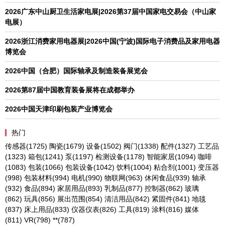
2026广东中山厨卫生活家电展|2026第37届中国家电交易会（中山家
电展）
2026浙江消费家用电器展|2026中国(宁波)国际电子消费品及家用电器
博览会
2026中国（合肥）国际轴承及制造装备展览会
2026第87届中国教育装备展将在成都举办
2026中国天津印刷包装产业博览会
热门
传感器
(1725)
陶瓷
(1679)
设备
(1502)
阀门
(1338)
配件
(1327)
工艺品
(1323)
箱包
(1241)
泵
(1197)
检测设备
(1178)
智能家居
(1094)
咖啡
(1083)
包装
(1066)
包装设备
(1042)
饮料
(1004)
粘合剂
(1001)
变压器
(998)
包装材料
(994)
电机
(990)
物联网
(963)
休闲食品
(939)
轴承
(932)
食品
(894)
家居用品
(893)
乳制品
(877)
控制器
(862)
玻璃
(862)
玩具
(856)
展出范围
(854)
清洁用品
(842)
紧固件
(841)
地毯
(837)
床上用品
(833)
仪器仪表
(826)
工具
(819)
涂料
(816)
媒体
(811)
VR
(798)
**
(787)