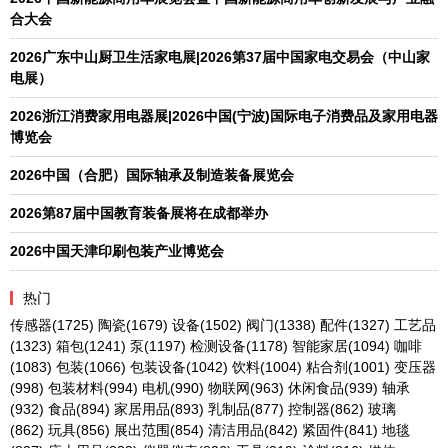
合大会
2026广东中山厨卫生活家电展|2026第37届中国家电交易会（中山家
电展）
2026浙江消费家用电器展|2026中国(宁波)国际电子消费品及家用电器
博览会
2026中国（合肥）国际轴承及制造装备展览会
2026第87届中国教育装备展将在成都举办
2026中国天津印刷包装产业博览会
热门
传感器
(1725)
陶瓷
(1679)
设备
(1502)
阀门
(1338)
配件
(1327)
工艺品
(1323)
箱包
(1241)
泵
(1197)
检测设备
(1178)
智能家居
(1094)
咖啡
(1083)
包装
(1066)
包装设备
(1042)
饮料
(1004)
粘合剂
(1001)
变压器
(998)
包装材料
(994)
电机
(990)
物联网
(963)
休闲食品
(939)
轴承
(932)
食品
(894)
家居用品
(893)
乳制品
(877)
控制器
(862)
玻璃
(862)
玩具
(856)
展出范围
(854)
清洁用品
(842)
紧固件
(841)
地毯