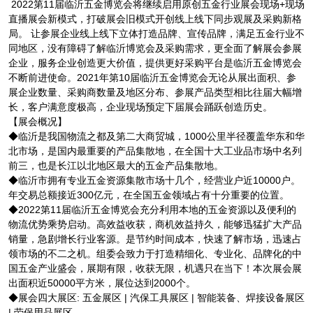
2022第11届临沂五金博览会将继续启用原创五金行业展会现场+现场
直播展会新模式，打破展会旧模式开创线上线下同步观展及采购新格
局。 让参展企业线上线下立体打造品牌、宣传品牌，满足五金行业不
同地区，没有障碍了解临沂博览会及采购需求，更全面了解展会参展
企业，服务企业创造更大价值，提供更好采购平台是临沂五金博览会
不断前进使命。2021年第10届临沂五金博览会无论从展出面积、参
展企业数量、采购商数量及地区分布、参展产品类型相比往届大幅增
长，客户满意度极高，企业现场预定下届展会踊跃创造历史。
【展会概况】
◆临沂是我国物流之都及第二大商贸城，1000公里半径覆盖华东和华
北市场，是国内最重要的产品集散地，在全国十大工业品市场中名列
前三，也是长江以北地区最大的五金产品集散地。
◆临沂市拥有专业五金资源集散市场十几个，经营业户近10000户。
年交易总额接近300亿元，在全国五金领域占有十分重要的位置。
◆2022第11届临沂五金博览会充分利用本地的五金资源以及便利的
物流优势乘势启动。高效益收获，商机效益持久，能够迅猛扩大产品
销量，急剧增长行业客源。是节约时间成本，快速了解市场，迅速占
领市场的不二之机。组委会致力于打造精细化、专业化、品牌化的中
国五金产业盛会，展期有限，收获无限，机遇只在当下！本次展会展
出面积近50000平方米，展位达到2000个。
◆展会四大展区: 五金展区 | 汽保工具展区 | 智能装备、焊接设备展区
| 劳保用品展区