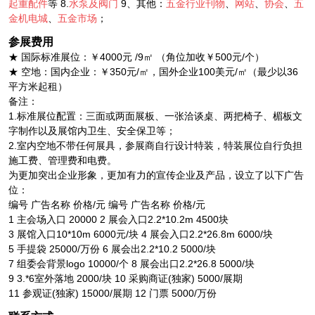
起重配件
等 8.
水泵及阀门
9、其他：
五金行业刊物
、
网站
、
协会
、
五
金机电城
、
五金市场
；
参展费用
★ 国际标准展位：￥4000元 /9㎡ （角位加收￥500元/个）
★ 空地：国内企业：￥350元/㎡，国外企业100美元/㎡（最少以36
平方米起租）
备注：
1.标准展位配置：三面或两面展板、一张洽谈桌、两把椅子、楣板文
字制作以及展馆内卫生、安全保卫等；
2.室内空地不带任何展具，参展商自行设计特装，特装展位自行负担
施工费、管理费和电费。
为更加突出企业形象，更加有力的宣传企业及产品，设立了以下广告
位：
编号 广告名称 价格/元 编号 广告名称 价格/元
1 主会场入口 20000 2 展会入口2.2*10.2m 4500块
3 展馆入口10*10m 6000元/块 4 展会入口2.2*26.8m 6000/块
5 手提袋 25000/万份 6 展会出2.2*10.2 5000/块
7 组委会背景logo 10000/个 8 展会出口2.2*26.8 5000/块
9 3.*6室外落地 2000/块 10 采购商证(独家) 5000/展期
11 参观证(独家) 15000/展期 12 门票 5000/万份