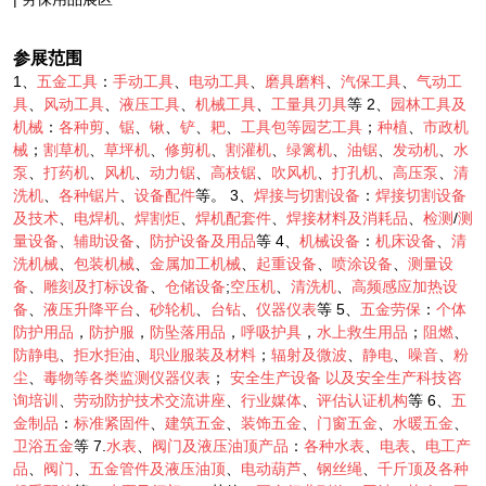
参展范围
1、
五金工具
：
手动工具
、
电动工具
、
磨具磨料
、
汽保工具
、
气动工
具
、
风动工具
、
液压工具
、
机械工具
、
工量具刃具
等 2、
园林工具及
机械
：
各种剪
、
锯
、
锹
、
铲
、
耙
、
工具包等园艺工具
；
种植
、
市政机
械
；
割草机
、
草坪机
、
修剪机
、
割灌机
、
绿篱机
、
油锯
、
发动机
、
水
泵
、
打药机
、
风机
、
动力锯
、
高枝锯
、
吹风机
、
打孔机
、
高压泵
、
清
洗机
、
各种锯片
、
设备配件
等。 3、
焊接与切割设备
：
焊接切割设备
及技术
、
电焊机
、
焊割炬
、
焊机配套件
、
焊接材料及消耗品
、
检测
/
测
量设备
、
辅助设备
、
防护设备及用品
等 4、
机械设备
：
机床设备
、
清
洗机械
、
包装机械
、
金属加工机械
、
起重设备
、
喷涂设备
、
测量设
备
、
雕刻及打标设备
、
仓储设备
;
空压机
、
清洗机
、
高频感应加热设
备
、
液压升降平台
、
砂轮机
、
台钻
、
仪器仪表
等 5、
五金劳保
：
个体
防护用品
，
防护服
，
防坠落用品
，
呼吸护具
，
水上救生用品
；
阻燃
、
防静电
、
拒水拒油
、
职业服装及材料
；
辐射及微波
、
静电
、
噪音
、
粉
尘
、
毒物等各类监测仪器仪表
；
安全生产设备
以及安全生产科技咨
询培训
、
劳动防护技术交流讲座
、
行业媒体
、
评估认证机构
等 6、
五
金制品
：
标准紧固件
、
建筑五金
、
装饰五金
、
门窗五金
、
水暖五金
、
卫浴五金
等 7.
水表
、
阀门及液压油顶产品
：
各种水表
、
电表
、
电工产
品
、
阀门
、
五金管件及液压油顶
、
电动葫芦
、
钢丝绳
、
千斤顶及各种