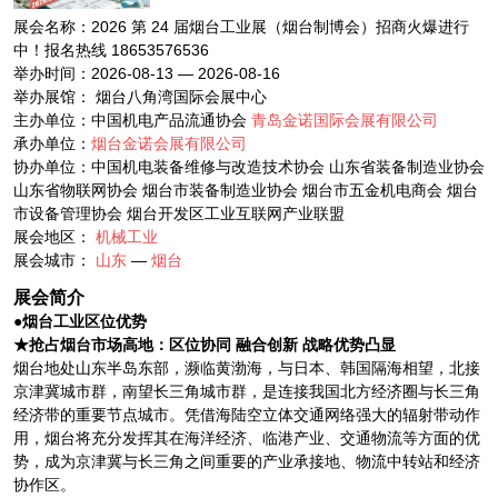
展会名称：2026 第 24 届烟台工业展（烟台制博会）招商火爆进行
中！报名热线 18653576536
举办时间：2026-08-13 — 2026-08-16
举办展馆： 烟台八角湾国际会展中心
主办单位：中国机电产品流通协会
青岛金诺国际会展有限公司
承办单位：
烟台金诺会展有限公司
协办单位：中国机电装备维修与改造技术协会 山东省装备制造业协会
山东省物联网协会 烟台市装备制造业协会 烟台市五金机电商会 烟台
市设备管理协会 烟台开发区工业互联网产业联盟
展会地区：
机械工业
展会城市：
山东
—
烟台
展会简介
●
烟台工业区位优势
★
抢占烟台市场高地：区位协同 融合创新 战略优势凸显
烟台地处山东半岛东部，濒临黄渤海，与日本、韩国隔海相望，北接
京津冀城市群，南望长三角城市群，是连接我国北方经济圈与长三角
经济带的重要节点城市。凭借海陆空立体交通网络强大的辐射带动作
用，烟台将充分发挥其在海洋经济、临港产业、交通物流等方面的优
势，成为京津冀与长三角之间重要的产业承接地、物流中转站和经济
协作区。