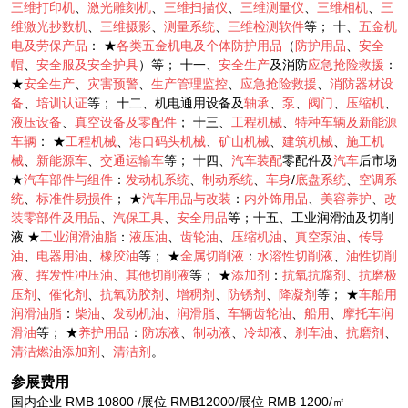
三维打印机
、
激光雕刻机
、
三维扫描仪
、
三维测量仪
、
三维相机
、
三
维激光抄数机
、
三维摄影
、
测量系统
、
三维检测软件
等； 十、
五金机
电及劳保产品
： ★
各类五金机电及个体防护用品
（
防护用品
、
安全
帽
、
安全服及安全护具
）等； 十一、
安全生产
及消防
应急抢险救援
：
★
安全生产
、
灾害预警
、
生产管理监控
、
应急抢险救援
、
消防器材设
备
、
培训认证
等； 十二、机电通用设备及
轴承
、
泵
、
阀门
、
压缩机
、
液压设备
、
真空设备及零配件
； 十三、
工程机械
、
特种车辆及新能源
车辆
： ★
工程机械
、
港口码头机械
、
矿山机械
、
建筑机械
、
施工机
械
、
新能源车
、
交通运输车
等； 十四、
汽车
装配
零配件及
汽车
后市场
★
汽车部件与组件
：
发动机系统
、
制动系统
、
车身
/
底盘系统
、
空调系
统
、
标准件易损件
； ★
汽车用品与改装
：
内外饰用品
、
美容养护
、
改
装零部件及用品
、
汽保工具
、
安全用品
等；十五、工业润滑油及切削
液 ★
工业润滑油脂
：
液压油
、
齿轮油
、
压缩机油
、
真空泵油
、
传导
油
、
电器用油
、
橡胶油
等； ★
金属切削液
：
水溶性切削液
、
油性切削
液
、
挥发性冲压油
、
其他切削液
等； ★
添加剂
：
抗氧抗腐剂
、
抗磨极
压剂
、
催化剂
、
抗氧防胶剂
、
增稠剂
、
防锈剂
、
降凝剂
等； ★
车船用
润滑油脂
：
柴油
、
发动机油
、
润滑脂
、
车辆齿轮油
、
船用
、
摩托车润
滑油
等； ★
养护用品
：
防冻液
、
制动液
、
冷却液
、
刹车油
、
抗磨剂
、
清洁燃油添加剂
、
清洁剂
。
参展费用
国内企业 RMB 10800 /展位 RMB12000/展位 RMB 1200/㎡