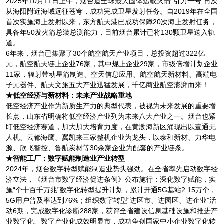
2025年10月11日上午，烟台造全球最大固体运载火箭“引力一号”再次
从海阳附近海域远征苍穹，成功完成卫星发射任务。自2019年在全国
首次实施海上发射以来，东方航天港已成功保障20次海上发射任务，
具备年50发火箭总装总测能力，目前烟台累计已将130颗卫星送入轨
道。
6年来，烟台已集聚了30个航空航天产业项目，总投资超过322亿
元，航空航天链上企业76家，其中规上企业29家，市级倍增计划企业
11家，辐射带动星箭制造、空天信息应用、航空航天新材料、高端电
子元器件、航天文旅五大产业迅猛发展，千亿商业航空澎湃而来！
★
低空经济与新材料：未来产业战略重地
低空经济产业作为新质生产力的典型代表，被视为未来发展的重要增
长点，山东省明确将低空经济产业列为未来八大产业之一。烟台也紧
盯低空经济赛道，加大加大培育力度，在黄渤海新区涌现出以壹通无
人机、云都海鹰、翼凯来三家整机企业为龙头，以泰和新材、力华电
源、欣飞智控、鲁航炭材等30余家企业为配套的产业链条。
★
智能工厂：数字赋能制造业产业转型
2024年，烟台数字转型赋能制造业势头强劲。在全省率先启动数字经
济立法，《烟台市数字经济促进条例》公布施行；深化数字赋能，实
施“个十百千万兆”数字化转型提升计划，累计开通5G基站2.15万个，
5G用户普及率达到76%；组织数字转型“进区市、进园区、进企业”活
动6期，完成数字化诊断288家，获评全省建设信息基础设施和推进产
业数字化、数字产业化成效明显市，成功争创国家中小企业数字化转