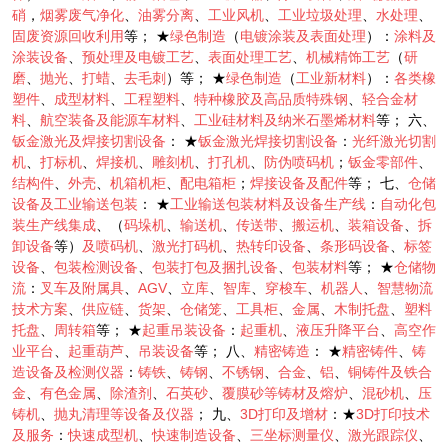
硝
，
烟雾废气净化
、
油雾分离
、
工业风机
、
工业垃圾处理
、
水处理
、
固废资源回收利用
等； ★
绿色制造
（
电镀涂装及表面处理
）：
涂料及
涂装设备
、
预处理及电镀工艺
、
表面处理工艺
、
机械精饰工艺
（
研
磨
、
抛光
、
打蜡
、
去毛刺
）等； ★
绿色制造
（
工业新材料
）：
各类橡
塑件
、
成型材料
、
工程塑料
、
特种橡胶及高品质特殊钢
、
轻合金材
料
、
航空装备及能源车材料
、
工业硅材料及纳米石墨烯材料
等； 六、
钣金激光及焊接切割设备
： ★
钣金激光焊接切割设备
：
光纤激光切割
机
、
打标机
、
焊接机
、
雕刻机
、
打孔机
、
防伪喷码机
；
钣金零部件
、
结构件
、
外壳
、
机箱机柜
、
配电箱柜
；
焊接设备及配件
等； 七、
仓储
设备及工业输送包装
： ★
工业输送包装材料及设备生产线
：
自动化包
装生产线集成
、（
码垛机
、
输送机
、
传送带
、
搬运机
、
装箱设备
、
拆
卸设备
等）
及喷码机
、
激光打码机
、
热转印设备
、
条形码设备
、
标签
设备
、
包装检测设备
、
包装打包及捆扎设备
、
包装材料
等； ★
仓储物
流
：
叉车及附属具
、
AGV
、
立库
、
智库
、
穿梭车
、
机器人
、
智慧物流
技术方案
、
供应链
、
货架
、
仓储笼
、
工具柜
、
金属
、
木制托盘
、
塑料
托盘
、
周转箱
等； ★
起重吊装设备
：
起重机
、
液压升降平台
、
高空作
业平台
、
起重葫芦
、
吊装设备
等； 八、
精密铸造
： ★
精密铸件
、
铸
造设备及检测仪器
：
铸铁
、
铸钢
、
不锈钢
、
合金
、
铝
、
铜铸件及铁合
金
、
有色金属
、
除渣剂
、
石英砂
、
覆膜砂等铸材及熔炉
、
混砂机
、
压
铸机
、
抛丸清理等设备及仪器
； 九、
3D打印及增材
：★
3D打印技术
及服务
：
快速成型机
、
快速制造设备
、
三坐标测量仪
、
激光跟踪仪
、