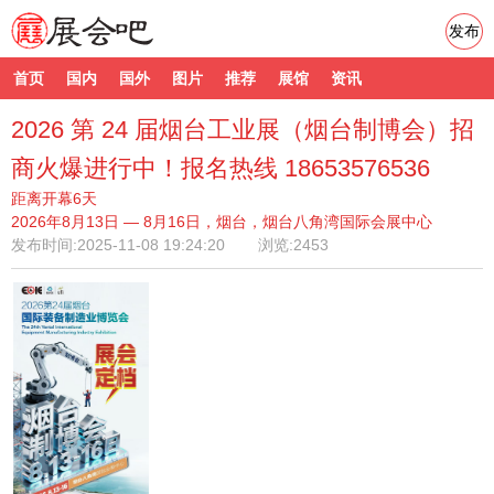
发布
首页
国内
国外
图片
推荐
展馆
资讯
2026 第 24 届烟台工业展（烟台制博会）招
商火爆进行中！报名热线 18653576536
距离开幕6天
2026年8月13日 — 8月16日，烟台，烟台八角湾国际会展中心
发布时间:
2025-11-08 19:24:20
浏览:2453